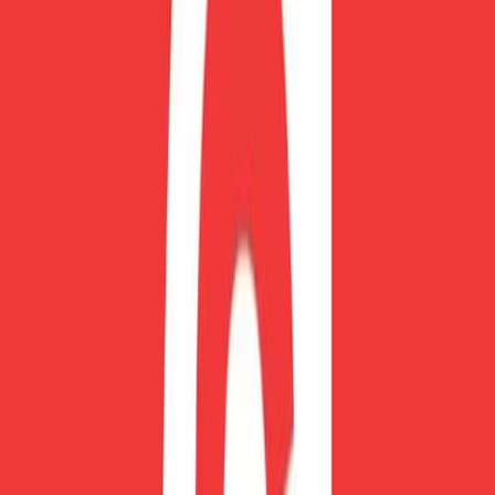
ediyor.