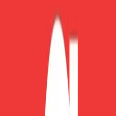
Voleybol
Voleybol Haberleri
Sultanlar Ligi
Efeler Ligi
CEV Şampiyonlar Ligi
Formula 1
Tüm Haberler
Oyunlar
TV Rehberi
Diğer Sporlar
Hentbol
Espor
Bisiklet
Güreş
Motor Sporları
Atletizm
Boks