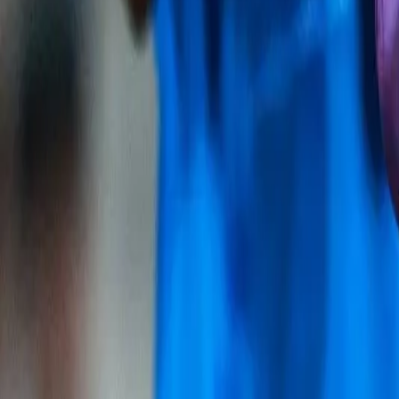
😲
-
Google'da tercih edilen kaynak olarak ekleyin
Sinan Erdem Spor Salonu'nda oynanacak karşılaşma, saa
Mücadeleyi Zafer Yılmaz, Ziya Özorhon ve Hüseyin Çelik
Seride F.Bahçe 2-1 önde
Sarı-lacivertliler, serinin 3. maçında Beşiktaş GAİN'i de
Fenerbahçe kazanırsa şampiyon o
Üç galibiyete ulaşan takımın şampiyonluğunu ilan edece
Beşiktaş GAİN ise yarınki karşılaşmayı kazanıp şampiyo
Bu videoya da göz atabilirsin