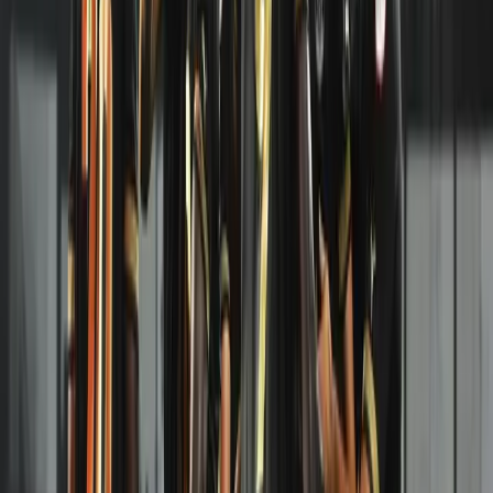
haberimizde. İşte tüm detaylar.