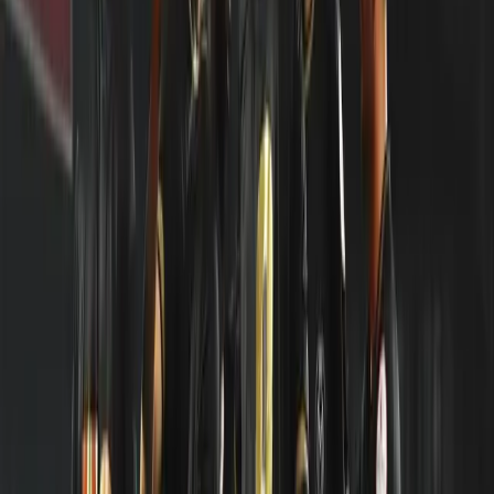
Tenis
Yüzme
Tümü
Spor Haberleri
Futbol Haberleri
CANLI | Sevilla - Real Betis
Sevilla
Real Betis
La Liga
Ajansspor Plus
CANLI HABER
CANLI | Sevilla - Real Betis
Editör:
Akın Ungan
Son Güncelleme /
12 Kasım 2023 18:01
La Liga'da Sevilla ile Real Betis karşılaşıyor. Tarih ve saat
bilgisi ile Sevilla - Real Betis maçının canlı izle linki