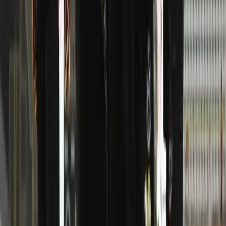
Sevilla - Real Betis maçının tarih
ve saati
Sevilla ile Real Betis arasındaki La Liga maçının 12 Kasım
2023 Pazar günü, saat 20.30'da başlaması planlandı.
Sevilla - Real Betis maçını canlı
yayınlayacak kanal
Sevilla - Real Betis maçı S Sport ve S Sport Plus'tan
canlı olarak yayınlanıyor.
[live-match=1038076]
MAÇI AJANSSPOR MAÇ MERKEZİNDEN CANLI TAKİP
ETMEK İÇİN TIKLA
MAÇI CANLI İZLEMEK İÇİN TIKLA