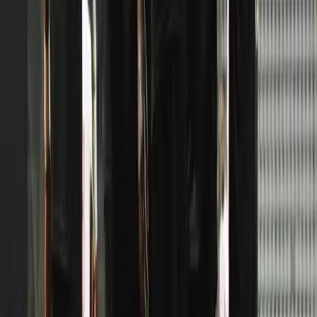
Ajansspor
Abone Ol
Okunma Süresi:
54 sn
😀
-
😂
-
😢
-
😡
-
😲
-
Google'da tercih edilen kaynak olarak ekleyin
AJANSSPOR HABER
La Liga
'nın 13'üncü haftasında
Sevilla
ile
Real Betis
karşı
karşıya geliyor. İki takım da kazanarak üst sıralara
tırmanmayı hedefliyor.