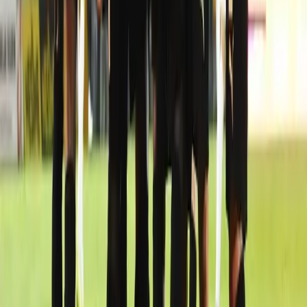
saat 20.00'de oynanacak. Karşılaşma S Sport ve S
Sport Plus ekranlarından canlı yayınlanacak.
MAÇI CANLI İZLEMEK İÇİN BURAYA TIKLAYINIZ
Bu videoya da göz atabilirsin
Sizin için önerilen haberler yükleniyor...
Puan Durumu
SL
1. Lig
2. Lig
PL
LL
SA
BL
Süper Lig
O
A
Pu
Son Eklenenler