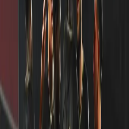
Voleybol
Voleybol Haberleri
Sultanlar Ligi
Efeler Ligi
CEV Şampiyonlar Ligi
Formula 1
Tüm Haberler
Oyunlar
TV Rehberi
Diğer Sporlar
Hentbol
Espor
Bisiklet
Güreş
Motor Sporları
Atletizm
Boks