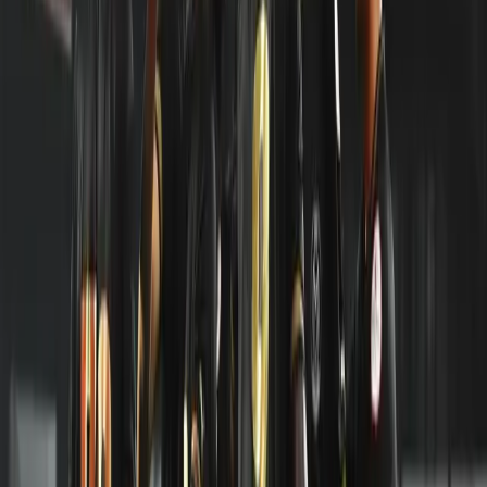
Tenis
Yüzme
Tümü
Spor Haberleri
Futbol Haberleri
CANLI| Atletico Madrid- Real Betis
Real Betis
CANLI HABER
CANLI| Atletico Madrid- Real Betis
Editör:
Ali Bozkurt
Son Güncelleme /
18 Mayıs 2025 18:01
İspanya La Liga'da heyecan sürüyor. Atletico Madrid
sahasında Real Betis'i konuk edecek. Zorlu maçın