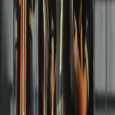
kanalı, canlı yayını ve linki gibi detaylar haberde.