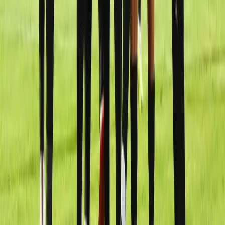
Basketbol
NBA
Euroleague
FIBA Şampiyonlar Ligi
FIBA Eurocup
Süper Lig
Voleybol
Erkekler Cev Şampiyonlar Ligi
Efeler Ligi
Sultanlar Ligi
Diğer Sporlar
Hentbol
Güreş
Motor Sporları
Atletizm
Boks