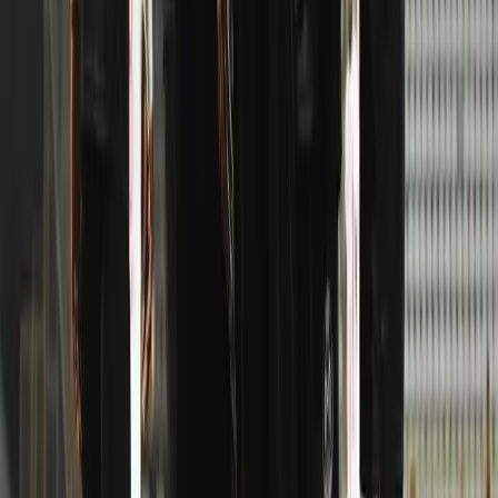
Ajansspor
Abone Ol
Okunma Süresi:
36 sn
😀
-
😂
-
😢
-
😡
-
😲
-
Google'da tercih edilen kaynak olarak ekleyin
AJANSSPOR HABER
İspanya La Liga'da heyecan devam ederken Atletico
Madrid ile
Real Betis
37. hafta maçında karşı karşıya
gelecek. Zorlu maçın kanalı merak konusu olmaya
başlandı. İşte maça dair detaylar...