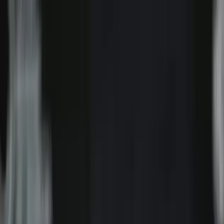
Ctrl
K
Futbol
Basketbol
Voleybol
Formula 1
Tüm Haberler
Oyunlar
TV Rehberi
Diğer Sporlar
Futbol
Futbol Haberleri
Süper Lig
TFF 1. Lig
TFF 2. Lig