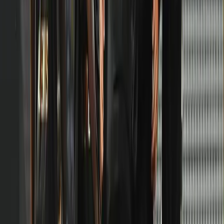
daha fazla
Selman Coşkun: "Yediğimiz gol demoralize
etse de maçı çevirmeyi başardık"
Açılış maçında kötü sakatlık! Hocasından
"kırık" açıklaması
Kocaelispor'dan binlerce taraftarla gövde
gösterisi! Yeni transfer tanıtıldı
Çorum FK'dan golcü transferi! Jesus
Ramirez imzayı attı
1.Lig'de sezon resmen başladı! Boluspor -
Manisa FK düellosunda 3 gol...