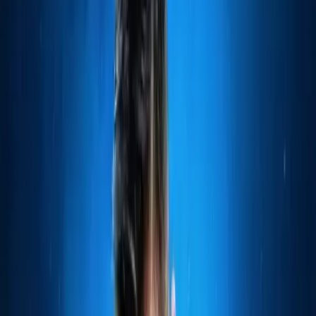
Tenis
Yüzme
Tümü
Spor Haberleri
Basketbol Haberleri
Sloukas ile üç yıl daha!
Spor Toto Basketbol Ligi
Kostas Sloukas
Sloukas ile üç yıl daha!
Editör:
Ajansspor
Son Güncelleme /
01 Temmuz 2019 13:12
Sloukas ile üç yıl daha!