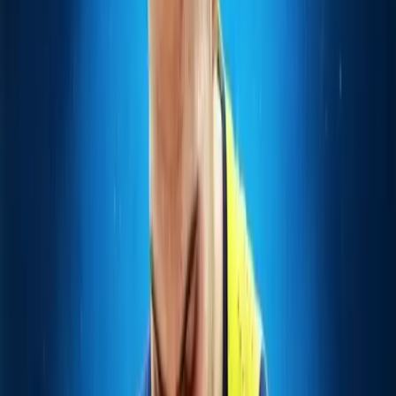
Son 5 Haber
daha fazla
Amedspor Ballet ile söz kesti
Hradec Kralove - Beşiktaş maçı canlı izle
linki