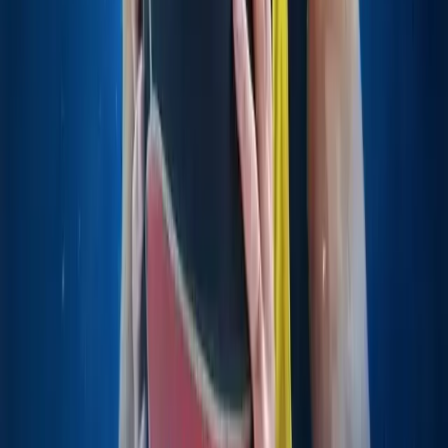
Futbol
Süper Lig
TFF 1. Lig
TFF 2. Lig
TFF 3. Lig
Bundesliga
Premier Lig
La Liga
Serie A
Şampiyonlar Ligi
UEFA Avrupa Ligi
UEFA Konferans Ligi
Ziraat Türkiye Kupası
Transfer Haberleri
Dünya Kupası
Basketbol
NBA
Euroleague