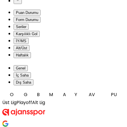
Puan Durumu
Form Durumu
Seriler
Karşılıklı Gol
İY/MS
Alt/Üst
Haftalık
Genel
İç Saha
Dış Saha
O
G
B
M
A
Y
AV
PU
Üst Lig
Playoff
Alt Lig