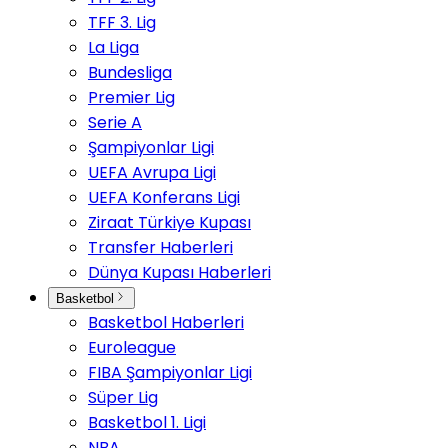
TFF 3. Lig
La Liga
Bundesliga
Premier Lig
Serie A
Şampiyonlar Ligi
UEFA Avrupa Ligi
UEFA Konferans Ligi
Ziraat Türkiye Kupası
Transfer Haberleri
Dünya Kupası Haberleri
Basketbol
Basketbol Haberleri
Euroleague
FIBA Şampiyonlar Ligi
Süper Lig
Basketbol 1. Ligi
NBA