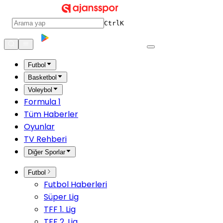
Ctrl
K
Futbol
Basketbol
Voleybol
Formula 1
Tüm Haberler
Oyunlar
TV Rehberi
Diğer Sporlar
Futbol
Futbol Haberleri
Süper Lig
TFF 1. Lig
TFF 2. Lig