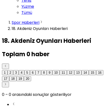
Tenis
Yüzme
Tümü
Spor Haberleri
18. Akdeniz Oyunları Haberleri
18. Akdeniz Oyunları Haberleri
Toplam
0
haber
1
2
3
4
5
6
7
8
9
10
11
12
13
14
15
16
17
18
19
20
0
–
0
arasındaki sonuçlar gösteriliyor