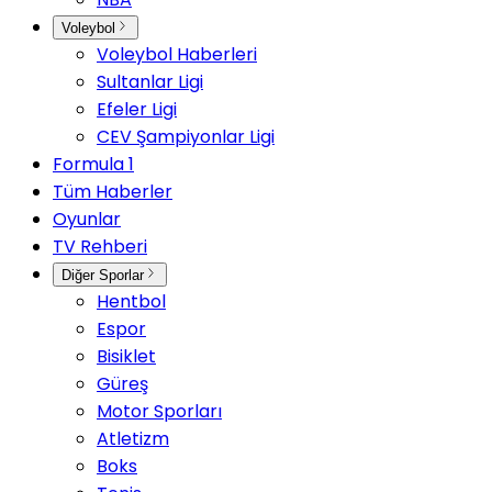
Voleybol
Voleybol Haberleri
Sultanlar Ligi
Efeler Ligi
CEV Şampiyonlar Ligi
Formula 1
Tüm Haberler
Oyunlar
TV Rehberi
Diğer Sporlar
Hentbol
Espor
Bisiklet
Güreş
Motor Sporları
Atletizm
Boks