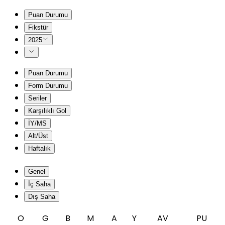
Puan Durumu
Fikstür
2025
Puan Durumu
Form Durumu
Seriler
Karşılıklı Gol
İY/MS
Alt/Üst
Haftalık
Genel
İç Saha
Dış Saha
O
G
B
M
A
Y
AV
PU