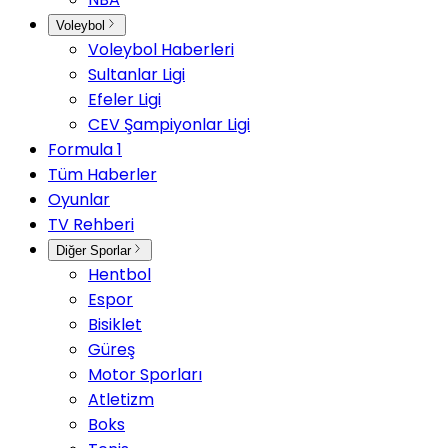
Voleybol
Voleybol Haberleri
Sultanlar Ligi
Efeler Ligi
CEV Şampiyonlar Ligi
Formula 1
Tüm Haberler
Oyunlar
TV Rehberi
Diğer Sporlar
Hentbol
Espor
Bisiklet
Güreş
Motor Sporları
Atletizm
Boks