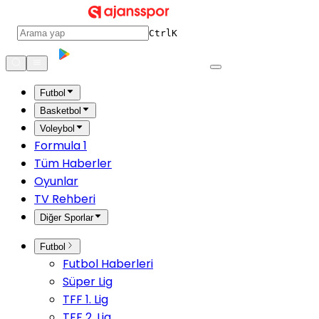
Ctrl
K
Futbol
Basketbol
Voleybol
Formula 1
Tüm Haberler
Oyunlar
TV Rehberi
Diğer Sporlar
Futbol
Futbol Haberleri
Süper Lig
TFF 1. Lig
TFF 2. Lig