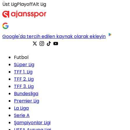
Üst Lig
Playoff
Alt Lig
Google'da tercih edilen kaynak olarak ekleyin
Futbol
Süper Lig
TFF 1. Lig
TFF 2. Lig
TFF 3. Lig
Bundesliga
Premier Lig
La Liga
Serie A
Şampiyonlar Ligi
UEFA Avrupa Ligi