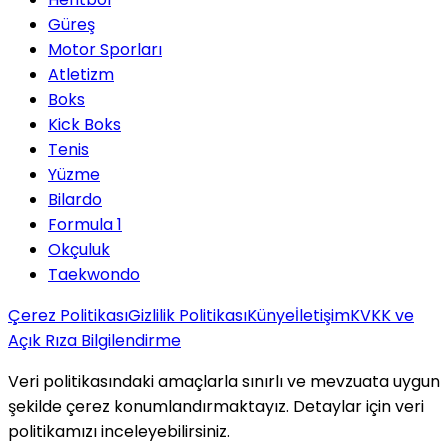
Güreş
Motor Sporları
Atletizm
Boks
Kick Boks
Tenis
Yüzme
Bilardo
Formula 1
Okçuluk
Taekwondo
Çerez Politikası
Gizlilik Politikası
Künye
İletişim
KVKK ve
Açık Rıza Bilgilendirme
Veri politikasındaki amaçlarla sınırlı ve mevzuata uygun
şekilde çerez konumlandırmaktayız. Detaylar için veri
politikamızı inceleyebilirsiniz.