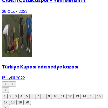
CANLI | Çatalcaspor - Yeni Mersin İY
28 Ocak 2023
Türkiye Kupası'nda sedye kazası
15 Eylül 2022
1
2
3
4
5
6
7
8
9
10
11
12
13
14
15
16
17
18
19
20