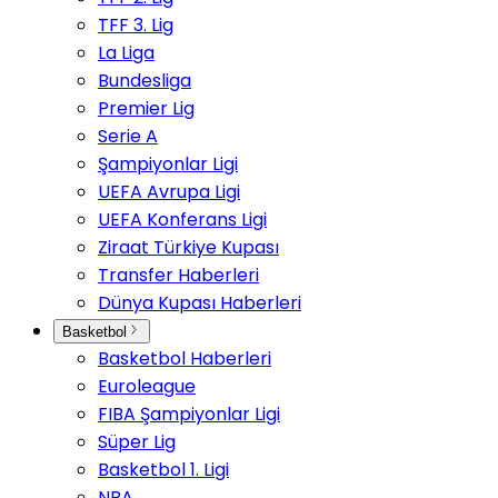
TFF 3. Lig
La Liga
Bundesliga
Premier Lig
Serie A
Şampiyonlar Ligi
UEFA Avrupa Ligi
UEFA Konferans Ligi
Ziraat Türkiye Kupası
Transfer Haberleri
Dünya Kupası Haberleri
Basketbol
Basketbol Haberleri
Euroleague
FIBA Şampiyonlar Ligi
Süper Lig
Basketbol 1. Ligi
NBA