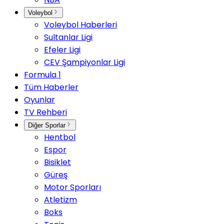
Voleybol
Voleybol Haberleri
Sultanlar Ligi
Efeler Ligi
CEV Şampiyonlar Ligi
Formula 1
Tüm Haberler
Oyunlar
TV Rehberi
Diğer Sporlar
Hentbol
Espor
Bisiklet
Güreş
Motor Sporları
Atletizm
Boks