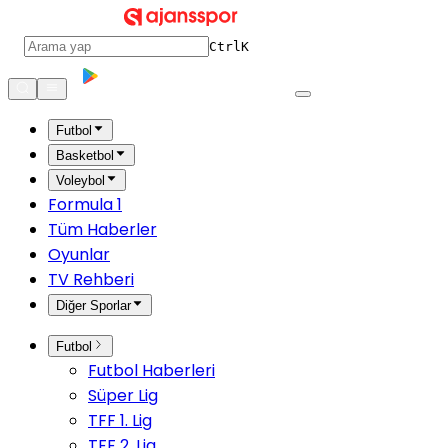
Ctrl
K
Futbol
Basketbol
Voleybol
Formula 1
Tüm Haberler
Oyunlar
TV Rehberi
Diğer Sporlar
Futbol
Futbol Haberleri
Süper Lig
TFF 1. Lig
TFF 2. Lig