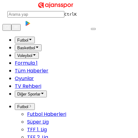
Ctrl
K
Futbol
Basketbol
Voleybol
Formula 1
Tüm Haberler
Oyunlar
TV Rehberi
Diğer Sporlar
Futbol
Futbol Haberleri
Süper Lig
TFF 1. Lig
TFF 2. Lig