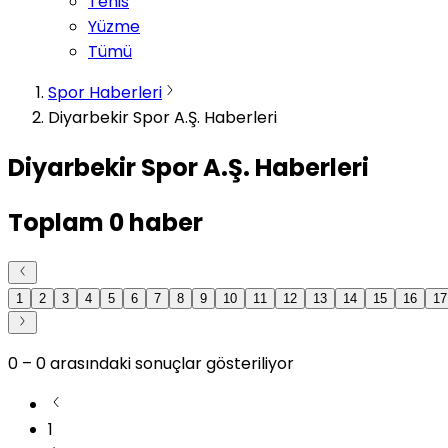
Tenis
Yüzme
Tümü
Spor Haberleri
Diyarbekir Spor A.Ş. Haberleri
Diyarbekir Spor A.Ş. Haberleri
Toplam
0
haber
1
2
3
4
5
6
7
8
9
10
11
12
13
14
15
16
17
0
–
0
arasındaki sonuçlar gösteriliyor
1