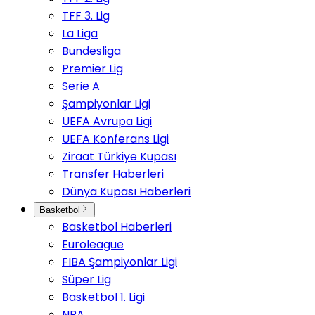
TFF 3. Lig
La Liga
Bundesliga
Premier Lig
Serie A
Şampiyonlar Ligi
UEFA Avrupa Ligi
UEFA Konferans Ligi
Ziraat Türkiye Kupası
Transfer Haberleri
Dünya Kupası Haberleri
Basketbol
Basketbol Haberleri
Euroleague
FIBA Şampiyonlar Ligi
Süper Lig
Basketbol 1. Ligi
NBA