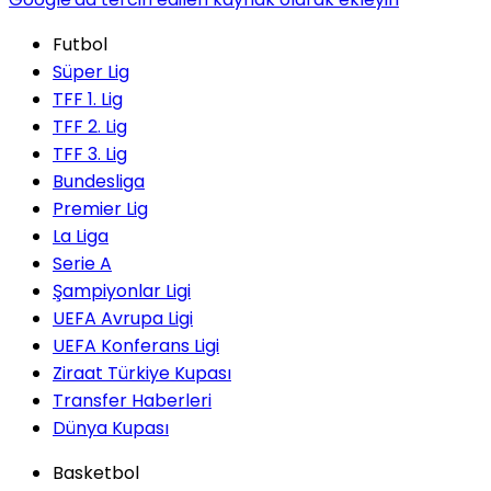
Futbol
Süper Lig
TFF 1. Lig
TFF 2. Lig
TFF 3. Lig
Bundesliga
Premier Lig
La Liga
Serie A
Şampiyonlar Ligi
UEFA Avrupa Ligi
UEFA Konferans Ligi
Ziraat Türkiye Kupası
Transfer Haberleri
Dünya Kupası
Basketbol