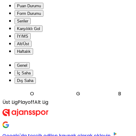
Puan Durumu
Form Durumu
Seriler
Karşılıklı Gol
İY/MS
Alt/Üst
Haftalık
Genel
İç Saha
Dış Saha
O
G
B
Üst Lig
Playoff
Alt Lig
Google'da tercih edilen kaynak olarak ekleyin