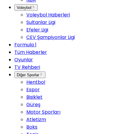
Voleybol
Voleybol Haberleri
Sultanlar Ligi
Efeler Ligi
CEV Şampiyonlar Ligi
Formula 1
Tüm Haberler
Oyunlar
TV Rehberi
Diğer Sporlar
Hentbol
Espor
Bisiklet
Güreş
Motor Sporları
Atletizm
Boks