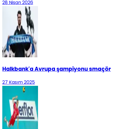
28 Nisan 2026
Halkbank'a Avrupa şampiyonu smaçör
27 Kasım 2025