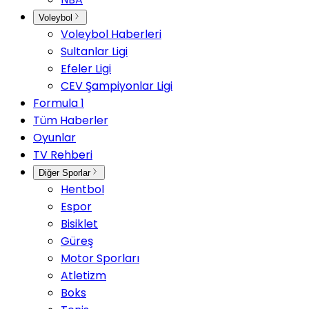
Voleybol
Voleybol Haberleri
Sultanlar Ligi
Efeler Ligi
CEV Şampiyonlar Ligi
Formula 1
Tüm Haberler
Oyunlar
TV Rehberi
Diğer Sporlar
Hentbol
Espor
Bisiklet
Güreş
Motor Sporları
Atletizm
Boks