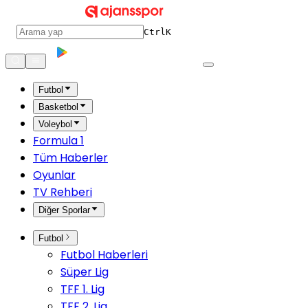
Ctrl
K
Futbol
Basketbol
Voleybol
Formula 1
Tüm Haberler
Oyunlar
TV Rehberi
Diğer Sporlar
Futbol
Futbol Haberleri
Süper Lig
TFF 1. Lig
TFF 2. Lig