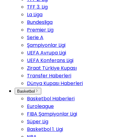
TFF 3. Lig
La Liga
Bundesliga
Premier Lig
Serie A
Şampiyonlar Ligi
UEFA Avrupa Ligi
UEFA Konferans Ligi
Ziraat Türkiye Kupası
Transfer Haberleri
Dünya Kupası Haberleri
Basketbol
Basketbol Haberleri
Euroleague
FIBA Şampiyonlar Ligi
Süper Lig
Basketbol 1. Ligi
NBA