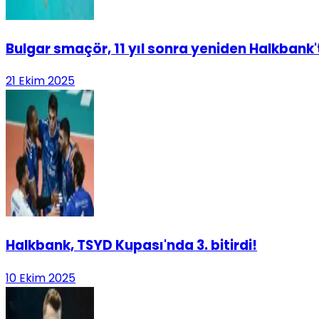
Bulgar smaçör, 11 yıl sonra yeniden Halkbank'
21 Ekim 2025
Halkbank, TSYD Kupası'nda 3. bitirdi!
10 Ekim 2025