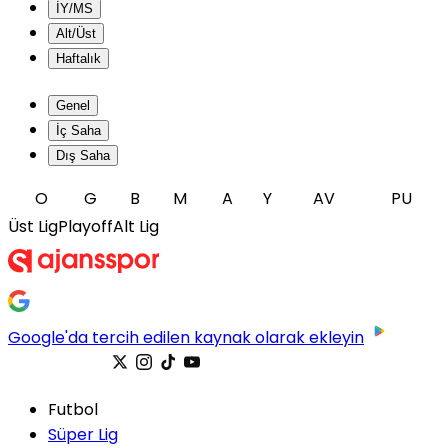
İY/MS
Alt/Üst
Haftalık
Genel
İç Saha
Dış Saha
O
G
B
M
A
Y
AV
PU
Üst Lig
Playoff
Alt Lig
Google'da tercih edilen kaynak olarak ekleyin
Futbol
Süper Lig