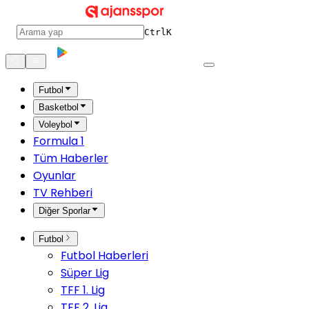
Ctrl
K
Futbol
Basketbol
Voleybol
Formula 1
Tüm Haberler
Oyunlar
TV Rehberi
Diğer Sporlar
Futbol
Futbol Haberleri
Süper Lig
TFF 1. Lig
TFF 2. Lig