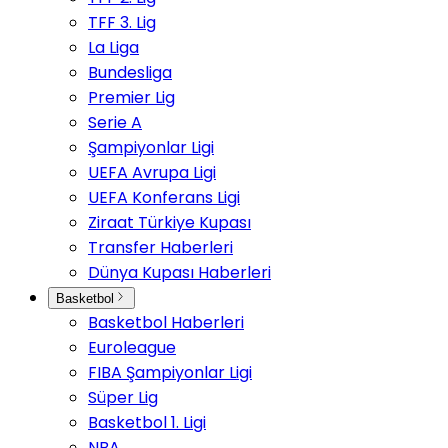
TFF 3. Lig
La Liga
Bundesliga
Premier Lig
Serie A
Şampiyonlar Ligi
UEFA Avrupa Ligi
UEFA Konferans Ligi
Ziraat Türkiye Kupası
Transfer Haberleri
Dünya Kupası Haberleri
Basketbol
Basketbol Haberleri
Euroleague
FIBA Şampiyonlar Ligi
Süper Lig
Basketbol 1. Ligi
NBA