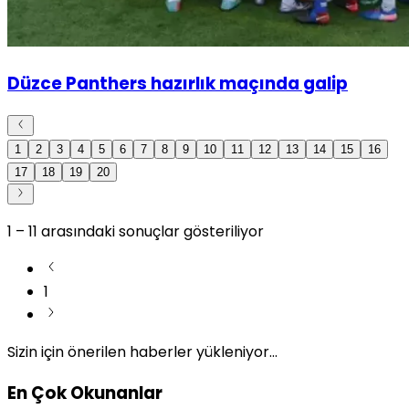
Düzce Panthers hazırlık maçında galip
1
2
3
4
5
6
7
8
9
10
11
12
13
14
15
16
17
18
19
20
1
–
11
arasındaki sonuçlar gösteriliyor
1
Sizin için önerilen haberler yükleniyor...
En Çok Okunanlar