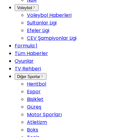
Voleybol
Voleybol Haberleri
Sultanlar Ligi
Efeler Ligi
CEV Şampiyonlar Ligi
Formula 1
Tüm Haberler
Oyunlar
TV Rehberi
Diğer Sporlar
Hentbol
Espor
Bisiklet
Güreş
Motor Sporları
Atletizm
Boks