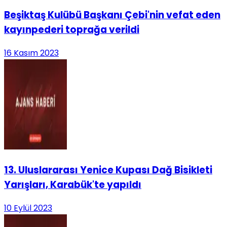
Beşiktaş Kulübü Başkanı Çebi'nin vefat eden
kayınpederi toprağa verildi
16 Kasım 2023
13. Uluslararası Yenice Kupası Dağ Bisikleti
Yarışları, Karabük'te yapıldı
10 Eylül 2023