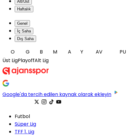
Alt/Üst
Haftalık
Genel
İç Saha
Dış Saha
O
G
B
M
A
Y
AV
PU
Üst Lig
Playoff
Alt Lig
Google'da tercih edilen kaynak olarak ekleyin
Futbol
Süper Lig
TFF 1. Lig