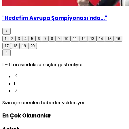
"Hedefim Avrupa Şampiyonası'nda..."
1
2
3
4
5
6
7
8
9
10
11
12
13
14
15
16
17
18
19
20
1
–
11
arasındaki sonuçlar gösteriliyor
1
Sizin için önerilen haberler yükleniyor...
En Çok Okunanlar