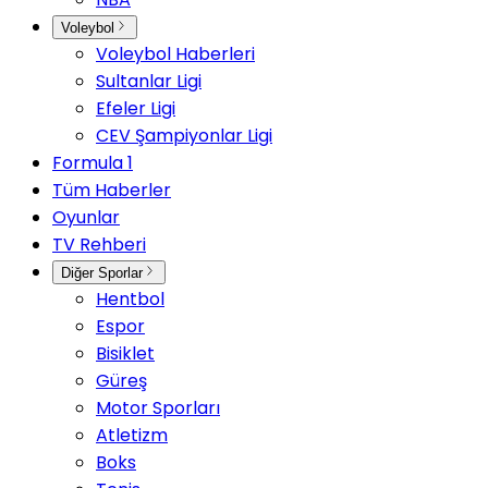
Voleybol
Voleybol Haberleri
Sultanlar Ligi
Efeler Ligi
CEV Şampiyonlar Ligi
Formula 1
Tüm Haberler
Oyunlar
TV Rehberi
Diğer Sporlar
Hentbol
Espor
Bisiklet
Güreş
Motor Sporları
Atletizm
Boks