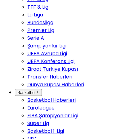
TFF 3. Lig
La Liga
Bundesliga
Premier Lig
Serie A
Şampiyonlar Ligi
UEFA Avrupa Ligi
UEFA Konferans Ligi
Ziraat Türkiye Kupası
Transfer Haberleri
Dünya Kupası Haberleri
Basketbol
Basketbol Haberleri
Euroleague
FIBA Şampiyonlar Ligi
Süper Lig
Basketbol 1. Ligi
NBA