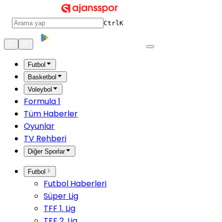
Ctrl
K
Futbol
Basketbol
Voleybol
Formula 1
Tüm Haberler
Oyunlar
TV Rehberi
Diğer Sporlar
Futbol
Futbol Haberleri
Süper Lig
TFF 1. Lig
TFF 2. Lig