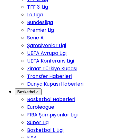
TFF 3. Lig
La Liga
Bundesliga
Premier Lig
Serie A
Şampiyonlar Ligi
UEFA Avrupa Ligi
UEFA Konferans Ligi
Ziraat Türkiye Kupası
Transfer Haberleri
Dünya Kupası Haberleri
Basketbol
Basketbol Haberleri
Euroleague
FIBA Şampiyonlar Ligi
Süper Lig
Basketbol 1. Ligi
NBA