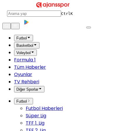
Ctrl
K
Futbol
Basketbol
Voleybol
Formula 1
Tüm Haberler
Oyunlar
TV Rehberi
Diğer Sporlar
Futbol
Futbol Haberleri
Süper Lig
TFF 1. Lig
TFF 2. Lig