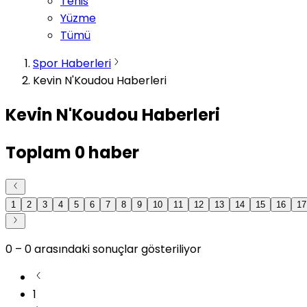
Tenis
Yüzme
Tümü
Spor Haberleri
Kevin N'Koudou Haberleri
Kevin N'Koudou Haberleri
Toplam
0
haber
1
2
3
4
5
6
7
8
9
10
11
12
13
14
15
16
17
0
–
0
arasındaki sonuçlar gösteriliyor
1