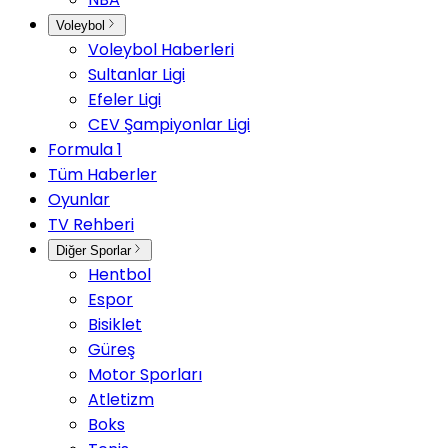
Voleybol
Voleybol Haberleri
Sultanlar Ligi
Efeler Ligi
CEV Şampiyonlar Ligi
Formula 1
Tüm Haberler
Oyunlar
TV Rehberi
Diğer Sporlar
Hentbol
Espor
Bisiklet
Güreş
Motor Sporları
Atletizm
Boks