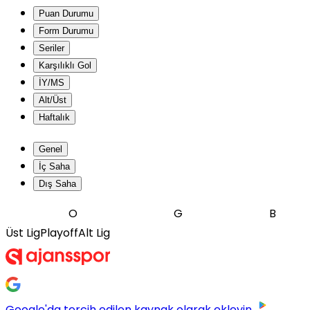
Puan Durumu
Form Durumu
Seriler
Karşılıklı Gol
İY/MS
Alt/Üst
Haftalık
Genel
İç Saha
Dış Saha
O
G
B
Üst Lig
Playoff
Alt Lig
Google'da tercih edilen kaynak olarak ekleyin