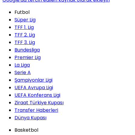
Futbol
Süper Lig
TFF 1. Lig
TFF 2. Lig
TFF 3. Lig
Bundesliga
Premier Lig
La Liga
Serie A
Şampiyonlar Ligi
UEFA Avrupa Ligi
UEFA Konferans Ligi
Ziraat Türkiye Kupası
Transfer Haberleri
Dünya Kupası
Basketbol