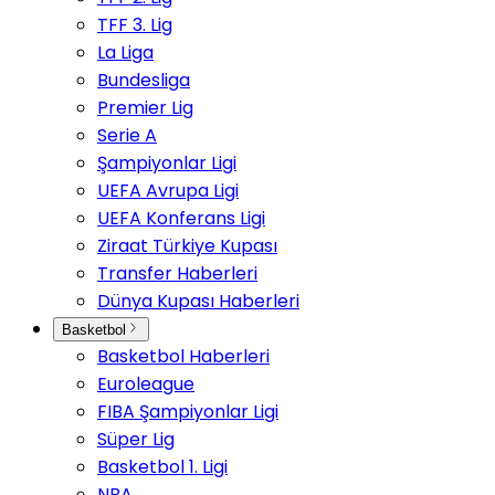
TFF 3. Lig
La Liga
Bundesliga
Premier Lig
Serie A
Şampiyonlar Ligi
UEFA Avrupa Ligi
UEFA Konferans Ligi
Ziraat Türkiye Kupası
Transfer Haberleri
Dünya Kupası Haberleri
Basketbol
Basketbol Haberleri
Euroleague
FIBA Şampiyonlar Ligi
Süper Lig
Basketbol 1. Ligi
NBA