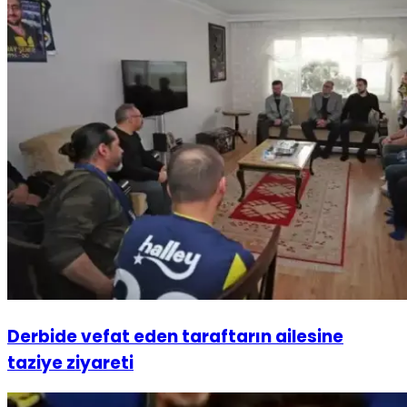
Derbide vefat eden taraftarın ailesine
taziye ziyareti