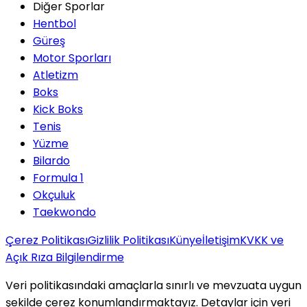
Diğer Sporlar
Hentbol
Güreş
Motor Sporları
Atletizm
Boks
Kick Boks
Tenis
Yüzme
Bilardo
Formula 1
Okçuluk
Taekwondo
Çerez Politikası
Gizlilik Politikası
Künye
İletişim
KVKK ve
Açık Rıza Bilgilendirme
Veri politikasındaki amaçlarla sınırlı ve mevzuata uygun
şekilde çerez konumlandırmaktayız. Detaylar için veri