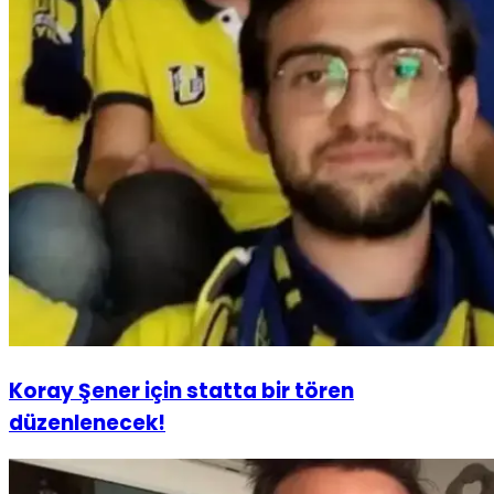
Koray Şener için statta bir tören
düzenlenecek!