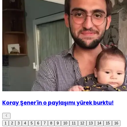
Koray Şener'in o paylaşımı yürek burktu!
1
2
3
4
5
6
7
8
9
10
11
12
13
14
15
16