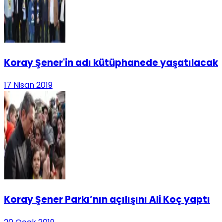
Koray Şener'in adı kütüphanede yaşatılacak
17 Nisan 2019
Koray Şener Parkı’nın açılışını Ali Koç yaptı