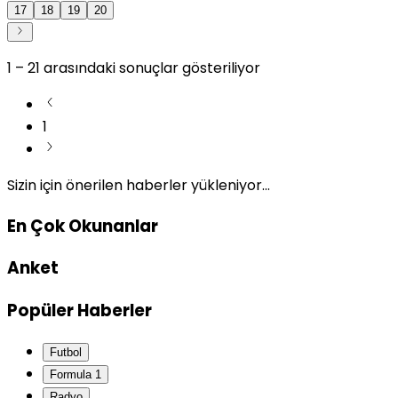
17
18
19
20
1
–
21
arasındaki sonuçlar gösteriliyor
1
Sizin için önerilen haberler yükleniyor...
En Çok Okunanlar
Anket
Popüler Haberler
Futbol
Formula 1
Radyo