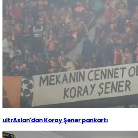
ultrAslan'dan Koray Şener pankartı