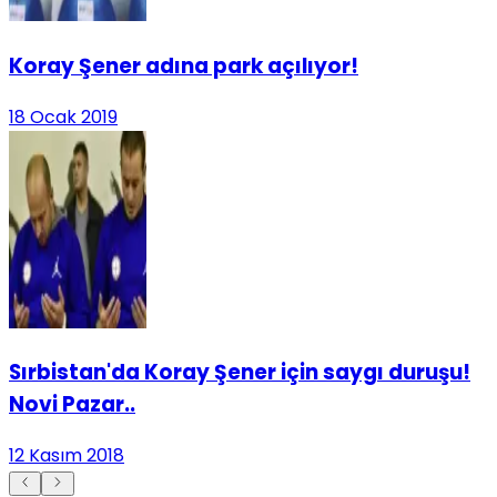
Koray Şener adına park açılıyor!
18 Ocak 2019
Sırbistan'da Koray Şener için saygı duruşu!
Novi Pazar..
12 Kasım 2018