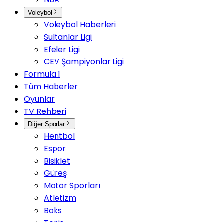
Voleybol
Voleybol Haberleri
Sultanlar Ligi
Efeler Ligi
CEV Şampiyonlar Ligi
Formula 1
Tüm Haberler
Oyunlar
TV Rehberi
Diğer Sporlar
Hentbol
Espor
Bisiklet
Güreş
Motor Sporları
Atletizm
Boks