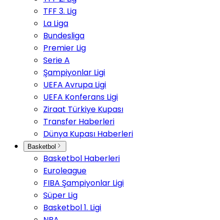
TFF 3. Lig
La Liga
Bundesliga
Premier Lig
Serie A
Şampiyonlar Ligi
UEFA Avrupa Ligi
UEFA Konferans Ligi
Ziraat Türkiye Kupası
Transfer Haberleri
Dünya Kupası Haberleri
Basketbol
Basketbol Haberleri
Euroleague
FIBA Şampiyonlar Ligi
Süper Lig
Basketbol 1. Ligi
NBA