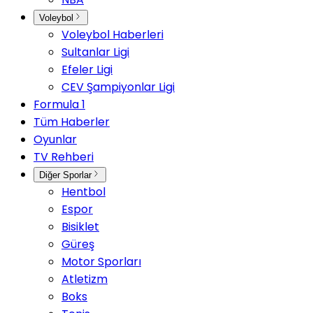
Voleybol
Voleybol Haberleri
Sultanlar Ligi
Efeler Ligi
CEV Şampiyonlar Ligi
Formula 1
Tüm Haberler
Oyunlar
TV Rehberi
Diğer Sporlar
Hentbol
Espor
Bisiklet
Güreş
Motor Sporları
Atletizm
Boks