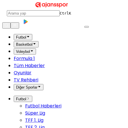
Ctrl
K
Futbol
Basketbol
Voleybol
Formula 1
Tüm Haberler
Oyunlar
TV Rehberi
Diğer Sporlar
Futbol
Futbol Haberleri
Süper Lig
TFF 1. Lig
TFF 2. Lig