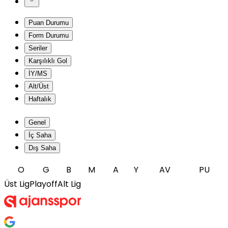
Puan Durumu
Form Durumu
Seriler
Karşılıklı Gol
İY/MS
Alt/Üst
Haftalık
Genel
İç Saha
Dış Saha
O
G
B
M
A
Y
AV
PU
Üst Lig
Playoff
Alt Lig