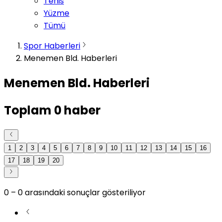
Tenis
Yüzme
Tümü
Spor Haberleri
Menemen Bld. Haberleri
Menemen Bld. Haberleri
Toplam
0
haber
1
2
3
4
5
6
7
8
9
10
11
12
13
14
15
16
17
18
19
20
0
–
0
arasındaki sonuçlar gösteriliyor