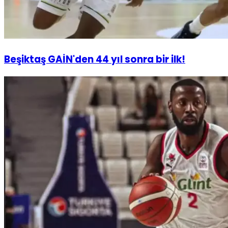
Beşiktaş GAİN'den 44 yıl sonra bir ilk!