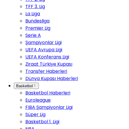
TFF 3. Lig
La Liga
Bundesliga
Premier Lig
Serie A
Şampiyonlar Ligi
UEFA Avrupa Ligi
UEFA Konferans Ligi
Ziraat Türkiye Kupası
Transfer Haberleri
Dünya Kupası Haberleri
Basketbol
Basketbol Haberleri
Euroleague
FIBA Şampiyonlar Ligi
Süper Lig
Basketbol 1. Ligi
NBA