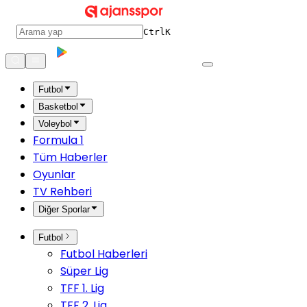
Ctrl
K
Futbol
Basketbol
Voleybol
Formula 1
Tüm Haberler
Oyunlar
TV Rehberi
Diğer Sporlar
Futbol
Futbol Haberleri
Süper Lig
TFF 1. Lig
TFF 2. Lig