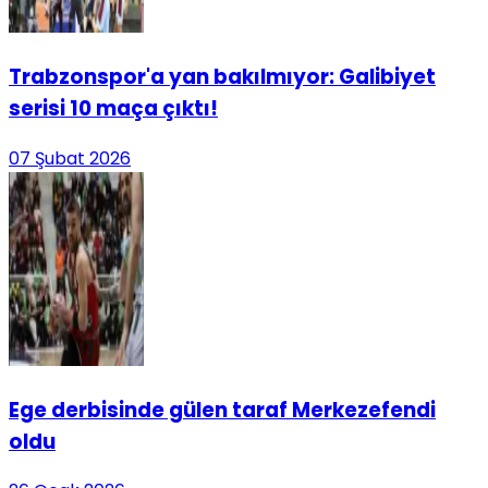
Trabzonspor'a yan bakılmıyor: Galibiyet
serisi 10 maça çıktı!
07 Şubat 2026
Ege derbisinde gülen taraf Merkezefendi
oldu