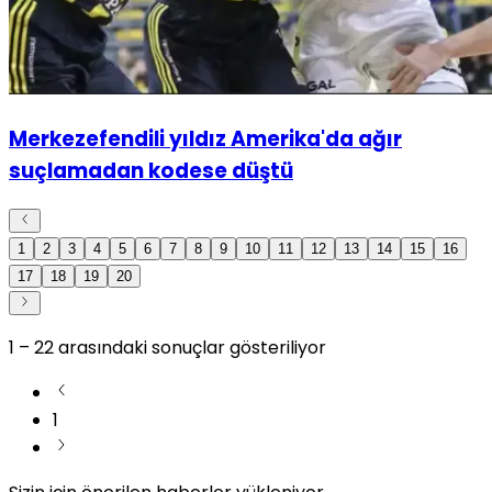
Merkezefendili yıldız Amerika'da ağır
suçlamadan kodese düştü
1
2
3
4
5
6
7
8
9
10
11
12
13
14
15
16
17
18
19
20
1
–
22
arasındaki sonuçlar gösteriliyor
1