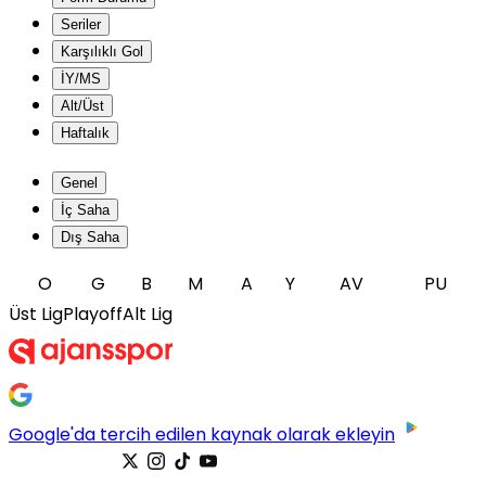
Seriler
Karşılıklı Gol
İY/MS
Alt/Üst
Haftalık
Genel
İç Saha
Dış Saha
O
G
B
M
A
Y
AV
PU
Üst Lig
Playoff
Alt Lig
Google'da tercih edilen kaynak olarak ekleyin