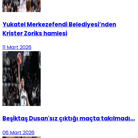
Yukatel Merkezefendi Belediyesi’nden
Krister Zoriks hamlesi
11 Mart 2026
Beşiktaş Dusan'sız çıktığı maçta takılmadı...
06 Mart 2026