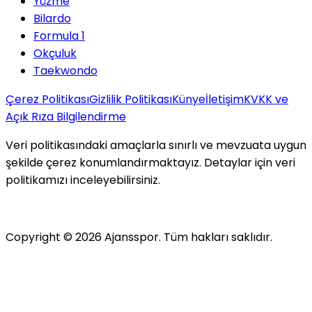
Yüzme
Bilardo
Formula 1
Okçuluk
Taekwondo
Çerez Politikası
Gizlilik Politikası
Künye
İletişim
KVKK ve
Açık Rıza Bilgilendirme
Veri politikasındaki amaçlarla sınırlı ve mevzuata uygun
şekilde çerez konumlandırmaktayız. Detaylar için veri
politikamızı inceleyebilirsiniz.
Copyright ©
2026
Ajansspor. Tüm hakları saklıdır.