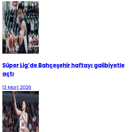
Süper Lig’de Bahçeşehir haftayı galibiyetle
açtı
13 Mart 2026