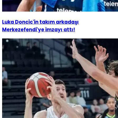
Luka Doncic'in takım arkadaşı
Merkezefendi'ye imzayı attı!