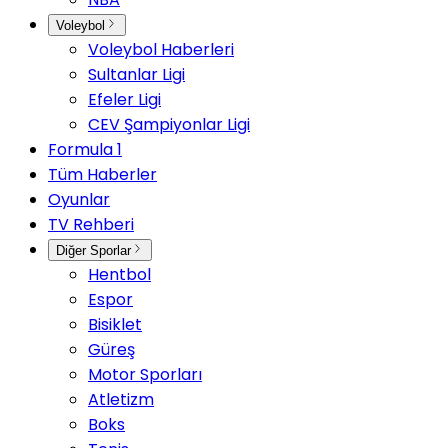
Voleybol
Voleybol Haberleri
Sultanlar Ligi
Efeler Ligi
CEV Şampiyonlar Ligi
Formula 1
Tüm Haberler
Oyunlar
TV Rehberi
Diğer Sporlar
Hentbol
Espor
Bisiklet
Güreş
Motor Sporları
Atletizm
Boks