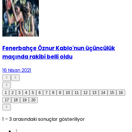
Fenerbahçe Öznur Kablo'nun üçüncülük
maçında rakibi belli oldu
16 Nisan 2021
1
2
3
4
5
6
7
8
9
10
11
12
13
14
15
16
17
18
19
20
1
–
3
arasındaki sonuçlar gösteriliyor