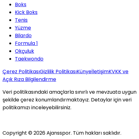
Boks
Kick Boks
Tenis
Yüzme
Bilardo
Formula 1
Okçuluk
Taekwondo
Çerez Politikası
Gizlilik Politikası
Künye
İletişim
KVKK ve
Açık Rıza Bilgilendirme
Veri politikasındaki amaçlarla sınırlı ve mevzuata uygun
şekilde çerez konumlandırmaktayız. Detaylar için veri
politikamızı inceleyebilirsiniz.
Copyright ©
2026
Ajansspor. Tüm hakları saklıdır.