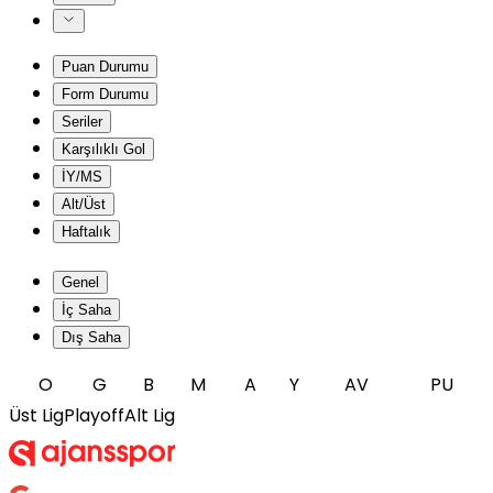
Puan Durumu
Form Durumu
Seriler
Karşılıklı Gol
İY/MS
Alt/Üst
Haftalık
Genel
İç Saha
Dış Saha
O
G
B
M
A
Y
AV
PU
Üst Lig
Playoff
Alt Lig