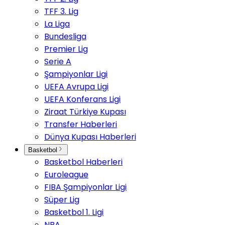
TFF 3. Lig
La Liga
Bundesliga
Premier Lig
Serie A
Şampiyonlar Ligi
UEFA Avrupa Ligi
UEFA Konferans Ligi
Ziraat Türkiye Kupası
Transfer Haberleri
Dünya Kupası Haberleri
Basketbol
Basketbol Haberleri
Euroleague
FIBA Şampiyonlar Ligi
Süper Lig
Basketbol 1. Ligi
NBA