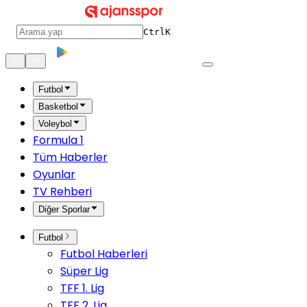
Ctrl
K
Futbol
Basketbol
Voleybol
Formula 1
Tüm Haberler
Oyunlar
TV Rehberi
Diğer Sporlar
Futbol
Futbol Haberleri
Süper Lig
TFF 1. Lig
TFF 2. Lig