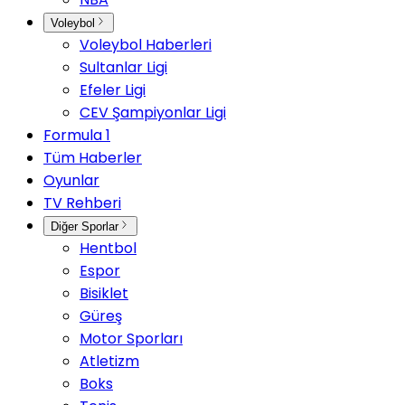
Voleybol
Voleybol Haberleri
Sultanlar Ligi
Efeler Ligi
CEV Şampiyonlar Ligi
Formula 1
Tüm Haberler
Oyunlar
TV Rehberi
Diğer Sporlar
Hentbol
Espor
Bisiklet
Güreş
Motor Sporları
Atletizm
Boks