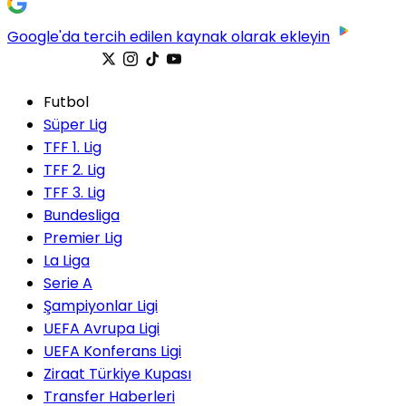
Google'da tercih edilen kaynak olarak ekleyin
Futbol
Süper Lig
TFF 1. Lig
TFF 2. Lig
TFF 3. Lig
Bundesliga
Premier Lig
La Liga
Serie A
Şampiyonlar Ligi
UEFA Avrupa Ligi
UEFA Konferans Ligi
Ziraat Türkiye Kupası
Transfer Haberleri