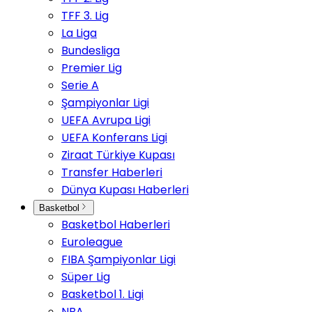
TFF 3. Lig
La Liga
Bundesliga
Premier Lig
Serie A
Şampiyonlar Ligi
UEFA Avrupa Ligi
UEFA Konferans Ligi
Ziraat Türkiye Kupası
Transfer Haberleri
Dünya Kupası Haberleri
Basketbol
Basketbol Haberleri
Euroleague
FIBA Şampiyonlar Ligi
Süper Lig
Basketbol 1. Ligi
NBA