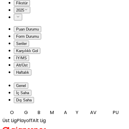
Fikstür
2025
Puan Durumu
Form Durumu
Seriler
Karşılıklı Gol
İY/MS
Alt/Üst
Haftalık
Genel
İç Saha
Dış Saha
O
G
B
M
A
Y
AV
PU
Üst Lig
Playoff
Alt Lig