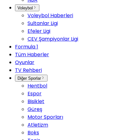
Voleybol
Voleybol Haberleri
Sultanlar Ligi
Efeler Ligi
CEV Şampiyonlar Ligi
Formula 1
Tüm Haberler
Oyunlar
TV Rehberi
Diğer Sporlar
Hentbol
Espor
Bisiklet
Güreş
Motor Sporları
Atletizm
Boks