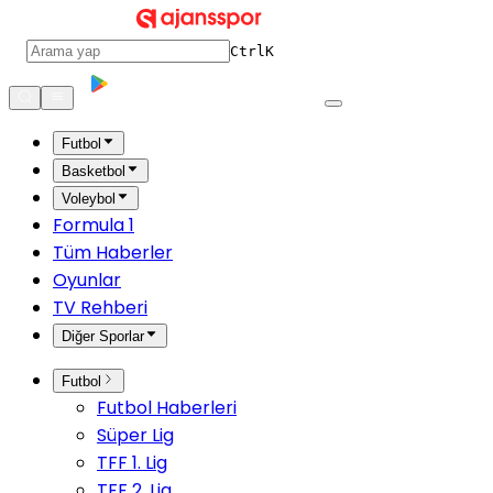
Ctrl
K
Futbol
Basketbol
Voleybol
Formula 1
Tüm Haberler
Oyunlar
TV Rehberi
Diğer Sporlar
Futbol
Futbol Haberleri
Süper Lig
TFF 1. Lig
TFF 2. Lig