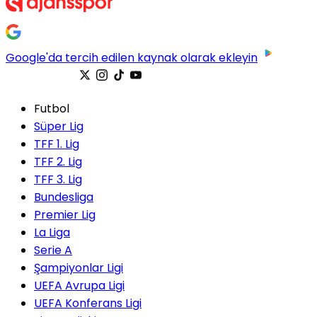
Google'da tercih edilen kaynak olarak ekleyin
Futbol
Süper Lig
TFF 1. Lig
TFF 2. Lig
TFF 3. Lig
Bundesliga
Premier Lig
La Liga
Serie A
Şampiyonlar Ligi
UEFA Avrupa Ligi
UEFA Konferans Ligi