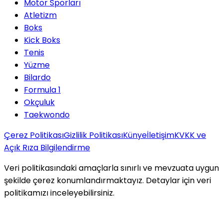
Motor Sporları
Atletizm
Boks
Kick Boks
Tenis
Yüzme
Bilardo
Formula 1
Okçuluk
Taekwondo
Çerez Politikası
Gizlilik Politikası
Künye
İletişim
KVKK ve
Açık Rıza Bilgilendirme
Veri politikasındaki amaçlarla sınırlı ve mevzuata uygun
şekilde çerez konumlandırmaktayız. Detaylar için veri
politikamızı inceleyebilirsiniz.