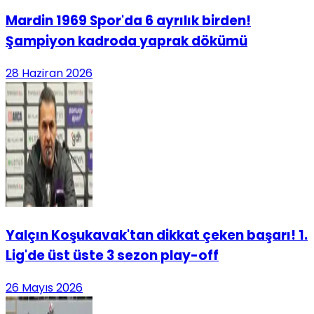
Mardin 1969 Spor'da 6 ayrılık birden!
Şampiyon kadroda yaprak dökümü
28 Haziran 2026
Yalçın Koşukavak'tan dikkat çeken başarı! 1.
Lig'de üst üste 3 sezon play-off
26 Mayıs 2026