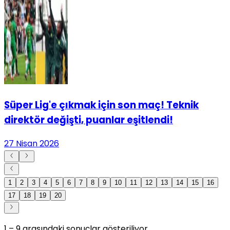
Süper Lig'e çıkmak için son maç! Teknik
direktör değişti, puanlar eşitlendi!
27 Nisan 2026
1
2
3
4
5
6
7
8
9
10
11
12
13
14
15
16
17
18
19
20
1
–
9
arasındaki sonuçlar gösteriliyor