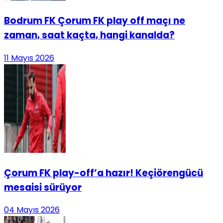
Bodrum FK Çorum FK play off maçı ne
zaman, saat kaçta, hangi kanalda?
11 Mayıs 2026
Çorum FK play-off’a hazır! Keçiörengücü
mesaisi sürüyor
04 Mayıs 2026