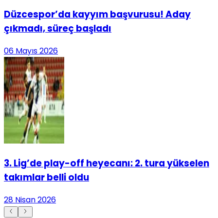
Düzcespor’da kayyım başvurusu! Aday
çıkmadı, süreç başladı
06 Mayıs 2026
3. Lig’de play-off heyecanı: 2. tura yükselen
takımlar belli oldu
28 Nisan 2026