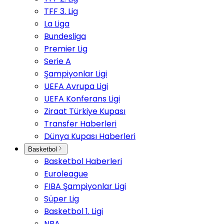
TFF 3. Lig
La Liga
Bundesliga
Premier Lig
Serie A
Şampiyonlar Ligi
UEFA Avrupa Ligi
UEFA Konferans Ligi
Ziraat Türkiye Kupası
Transfer Haberleri
Dünya Kupası Haberleri
Basketbol
Basketbol Haberleri
Euroleague
FIBA Şampiyonlar Ligi
Süper Lig
Basketbol 1. Ligi
NBA