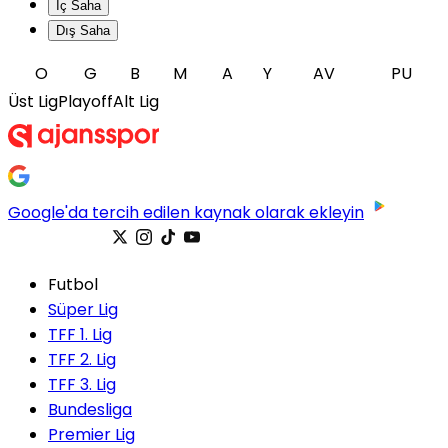
İç Saha
Dış Saha
O
G
B
M
A
Y
AV
PU
Üst Lig
Playoff
Alt Lig
Google'da tercih edilen kaynak olarak ekleyin
Futbol
Süper Lig
TFF 1. Lig
TFF 2. Lig
TFF 3. Lig
Bundesliga
Premier Lig