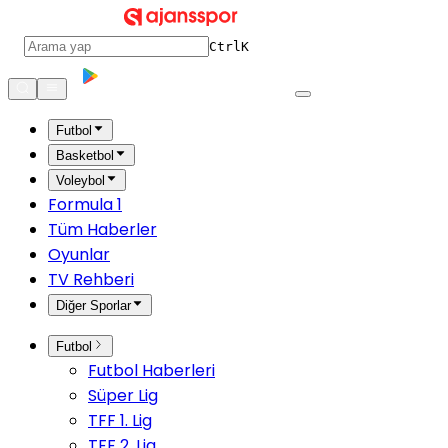
Ctrl
K
Futbol
Basketbol
Voleybol
Formula 1
Tüm Haberler
Oyunlar
TV Rehberi
Diğer Sporlar
Futbol
Futbol Haberleri
Süper Lig
TFF 1. Lig
TFF 2. Lig