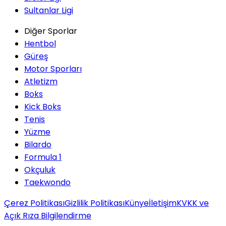
Sultanlar Ligi
Diğer Sporlar
Hentbol
Güreş
Motor Sporları
Atletizm
Boks
Kick Boks
Tenis
Yüzme
Bilardo
Formula 1
Okçuluk
Taekwondo
Çerez Politikası
Gizlilik Politikası
Künye
İletişim
KVKK ve
Açık Rıza Bilgilendirme