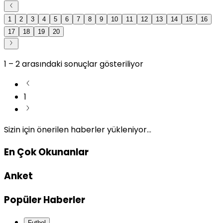
1
2
3
4
5
6
7
8
9
10
11
12
13
14
15
16
17
18
19
20
1
–
2
arasındaki sonuçlar gösteriliyor
1
Sizin için önerilen haberler yükleniyor...
En Çok Okunanlar
Anket
Popüler Haberler
Futbol