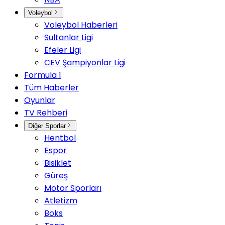
Voleybol
Voleybol Haberleri
Sultanlar Ligi
Efeler Ligi
CEV Şampiyonlar Ligi
Formula 1
Tüm Haberler
Oyunlar
TV Rehberi
Diğer Sporlar
Hentbol
Espor
Bisiklet
Güreş
Motor Sporları
Atletizm
Boks