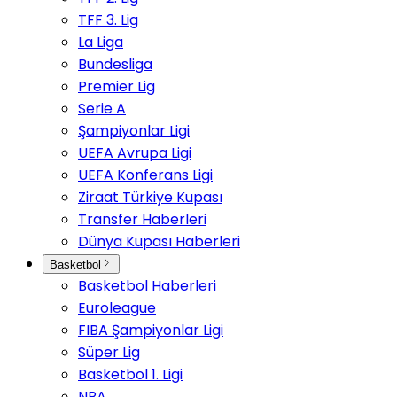
TFF 3. Lig
La Liga
Bundesliga
Premier Lig
Serie A
Şampiyonlar Ligi
UEFA Avrupa Ligi
UEFA Konferans Ligi
Ziraat Türkiye Kupası
Transfer Haberleri
Dünya Kupası Haberleri
Basketbol
Basketbol Haberleri
Euroleague
FIBA Şampiyonlar Ligi
Süper Lig
Basketbol 1. Ligi
NBA