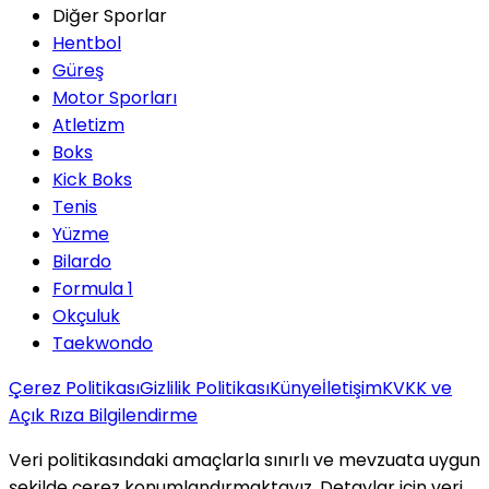
Diğer Sporlar
Hentbol
Güreş
Motor Sporları
Atletizm
Boks
Kick Boks
Tenis
Yüzme
Bilardo
Formula 1
Okçuluk
Taekwondo
Çerez Politikası
Gizlilik Politikası
Künye
İletişim
KVKK ve
Açık Rıza Bilgilendirme
Veri politikasındaki amaçlarla sınırlı ve mevzuata uygun
şekilde çerez konumlandırmaktayız. Detaylar için veri