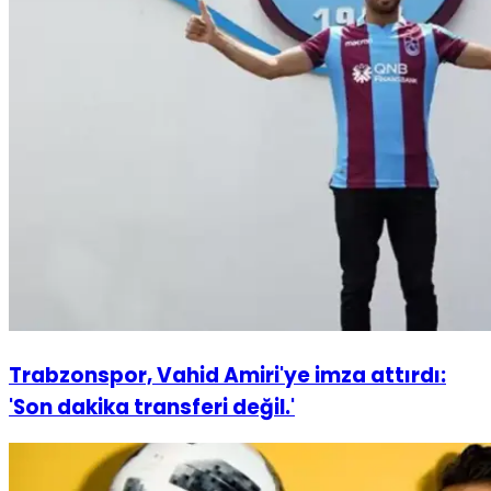
Trabzonspor, Vahid Amiri'ye imza attırdı:
'Son dakika transferi değil.'