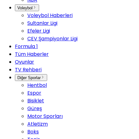
Voleybol
Voleybol Haberleri
Sultanlar Ligi
Efeler Ligi
CEV Şampiyonlar Ligi
Formula 1
Tüm Haberler
Oyunlar
TV Rehberi
Diğer Sporlar
Hentbol
Espor
Bisiklet
Güreş
Motor Sporları
Atletizm
Boks