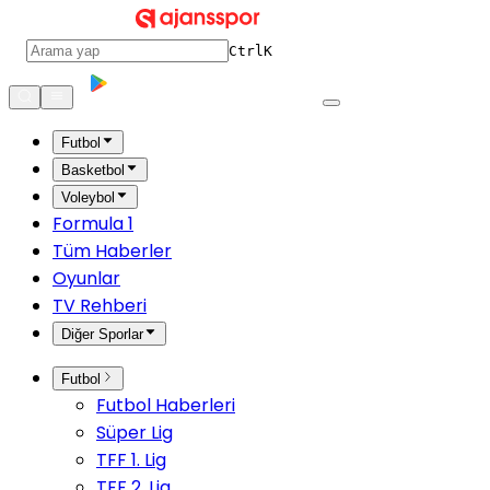
Ctrl
K
Futbol
Basketbol
Voleybol
Formula 1
Tüm Haberler
Oyunlar
TV Rehberi
Diğer Sporlar
Futbol
Futbol Haberleri
Süper Lig
TFF 1. Lig
TFF 2. Lig