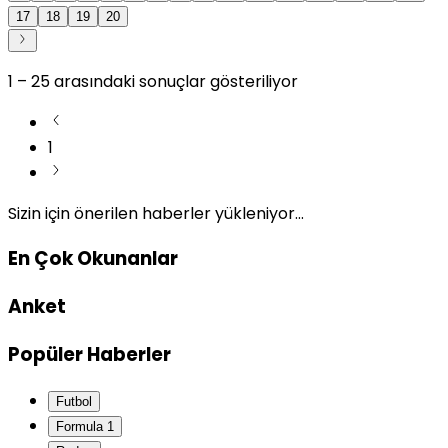
17
18
19
20
1
–
25
arasındaki sonuçlar gösteriliyor
1
Sizin için önerilen haberler yükleniyor...
En Çok Okunanlar
Anket
Popüler Haberler
Futbol
Formula 1