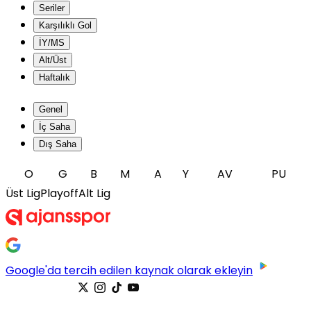
Seriler
Karşılıklı Gol
İY/MS
Alt/Üst
Haftalık
Genel
İç Saha
Dış Saha
O
G
B
M
A
Y
AV
PU
Üst Lig
Playoff
Alt Lig
Google'da tercih edilen kaynak olarak ekleyin