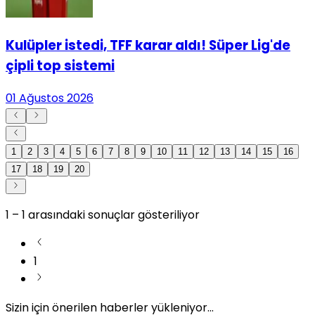
Kulüpler istedi, TFF karar aldı! Süper Lig'de
çipli top sistemi
01 Ağustos 2026
1
2
3
4
5
6
7
8
9
10
11
12
13
14
15
16
17
18
19
20
1
–
1
arasındaki sonuçlar gösteriliyor
1
Sizin için önerilen haberler yükleniyor...