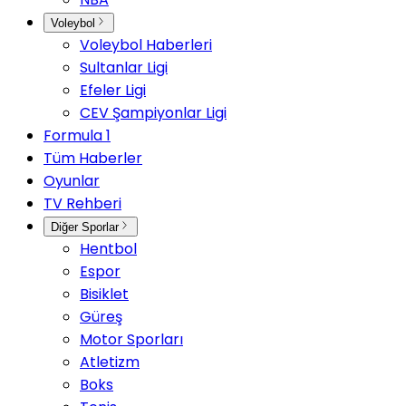
Voleybol
Voleybol Haberleri
Sultanlar Ligi
Efeler Ligi
CEV Şampiyonlar Ligi
Formula 1
Tüm Haberler
Oyunlar
TV Rehberi
Diğer Sporlar
Hentbol
Espor
Bisiklet
Güreş
Motor Sporları
Atletizm
Boks