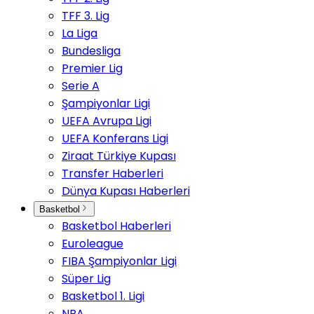
TFF 3. Lig
La Liga
Bundesliga
Premier Lig
Serie A
Şampiyonlar Ligi
UEFA Avrupa Ligi
UEFA Konferans Ligi
Ziraat Türkiye Kupası
Transfer Haberleri
Dünya Kupası Haberleri
Basketbol
Basketbol Haberleri
Euroleague
FIBA Şampiyonlar Ligi
Süper Lig
Basketbol 1. Ligi
NBA