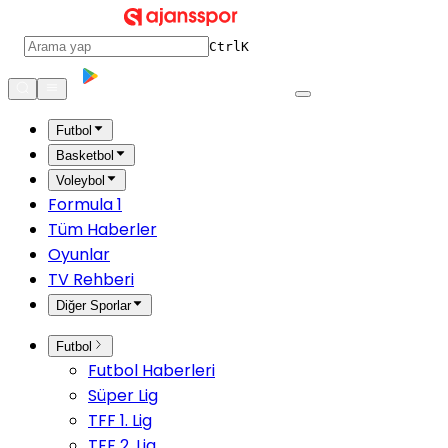
Ctrl
K
Futbol
Basketbol
Voleybol
Formula 1
Tüm Haberler
Oyunlar
TV Rehberi
Diğer Sporlar
Futbol
Futbol Haberleri
Süper Lig
TFF 1. Lig
TFF 2. Lig