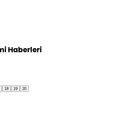
i Haberleri
18
19
20