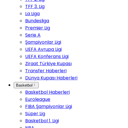
TFF 3. Lig
La Liga
Bundesliga
Premier Lig
Serie A
Şampiyonlar Ligi
UEFA Avrupa Ligi
UEFA Konferans Ligi
Ziraat Türkiye Kupası
Transfer Haberleri
Dünya Kupası Haberleri
Basketbol
Basketbol Haberleri
Euroleague
FIBA Şampiyonlar Ligi
Süper Lig
Basketbol 1. Ligi
NBA