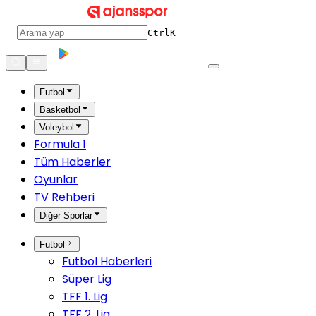
Ctrl
K
Futbol
Basketbol
Voleybol
Formula 1
Tüm Haberler
Oyunlar
TV Rehberi
Diğer Sporlar
Futbol
Futbol Haberleri
Süper Lig
TFF 1. Lig
TFF 2. Lig