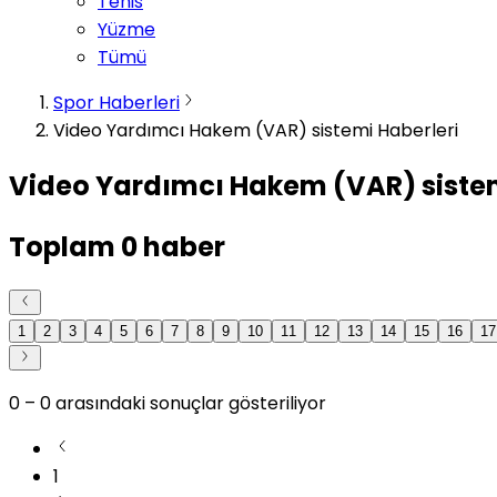
Tenis
Yüzme
Tümü
Spor Haberleri
Video Yardımcı Hakem (VAR) sistemi Haberleri
Video Yardımcı Hakem (VAR) sistem
Toplam
0
haber
1
2
3
4
5
6
7
8
9
10
11
12
13
14
15
16
17
0
–
0
arasındaki sonuçlar gösteriliyor
1