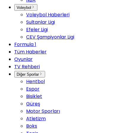
Voleybol
Voleybol Haberleri
Sultanlar Ligi
Efeler Ligi
CEV Şampiyonlar Ligi
Formula 1
Tüm Haberler
Oyunlar
TV Rehberi
Diğer Sporlar
Hentbol
Espor
Bisiklet
Güreş
Motor Sporları
Atletizm
Boks