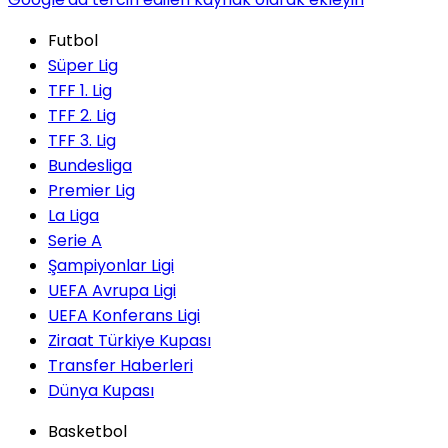
Futbol
Süper Lig
TFF 1. Lig
TFF 2. Lig
TFF 3. Lig
Bundesliga
Premier Lig
La Liga
Serie A
Şampiyonlar Ligi
UEFA Avrupa Ligi
UEFA Konferans Ligi
Ziraat Türkiye Kupası
Transfer Haberleri
Dünya Kupası
Basketbol