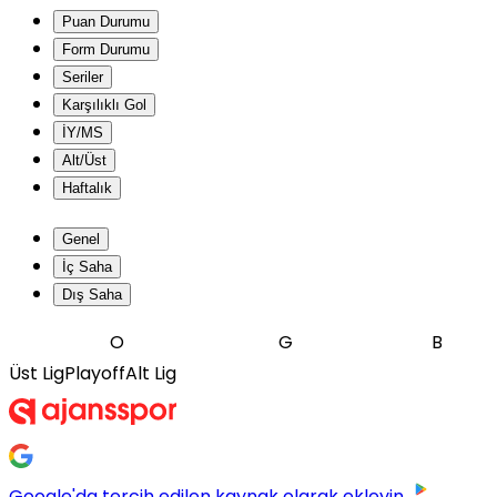
Puan Durumu
Form Durumu
Seriler
Karşılıklı Gol
İY/MS
Alt/Üst
Haftalık
Genel
İç Saha
Dış Saha
O
G
B
Üst Lig
Playoff
Alt Lig
Google'da tercih edilen kaynak olarak ekleyin