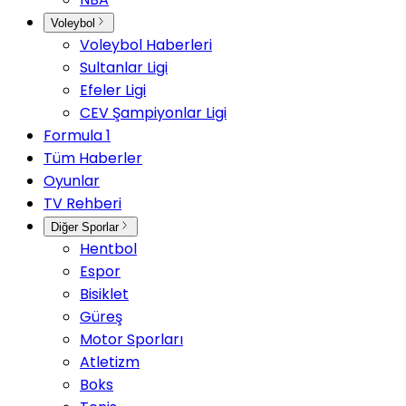
Voleybol
Voleybol Haberleri
Sultanlar Ligi
Efeler Ligi
CEV Şampiyonlar Ligi
Formula 1
Tüm Haberler
Oyunlar
TV Rehberi
Diğer Sporlar
Hentbol
Espor
Bisiklet
Güreş
Motor Sporları
Atletizm
Boks