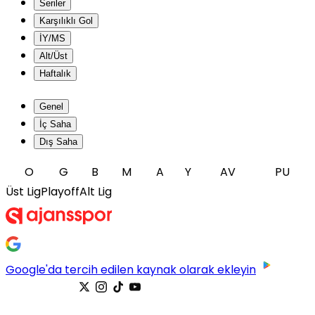
Seriler
Karşılıklı Gol
İY/MS
Alt/Üst
Haftalık
Genel
İç Saha
Dış Saha
O
G
B
M
A
Y
AV
PU
Üst Lig
Playoff
Alt Lig
Google'da tercih edilen kaynak olarak ekleyin