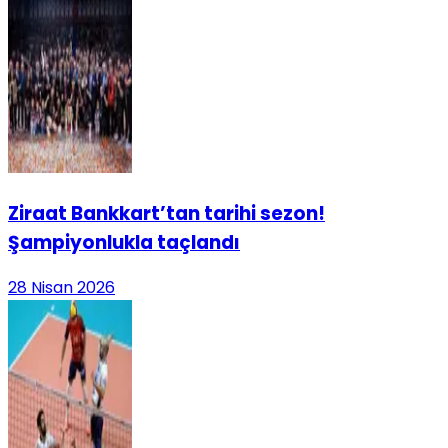
Ziraat Bankkart’tan tarihi sezon!
Şampiyonlukla taçlandı
28 Nisan 2026