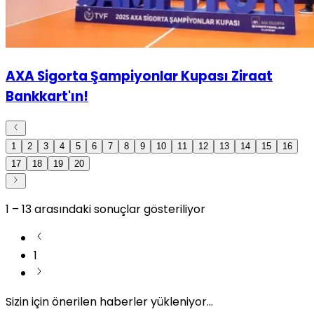
AXA Sigorta Şampiyonlar Kupası Ziraat
Bankkart'ın!
1
2
3
4
5
6
7
8
9
10
11
12
13
14
15
16
17
18
19
20
1
–
13
arasındaki sonuçlar gösteriliyor
1
Sizin için önerilen haberler yükleniyor...