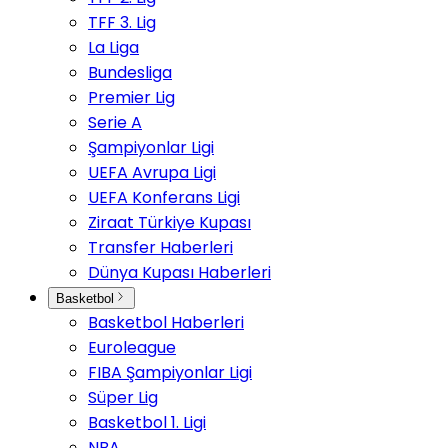
TFF 3. Lig
La Liga
Bundesliga
Premier Lig
Serie A
Şampiyonlar Ligi
UEFA Avrupa Ligi
UEFA Konferans Ligi
Ziraat Türkiye Kupası
Transfer Haberleri
Dünya Kupası Haberleri
Basketbol
Basketbol Haberleri
Euroleague
FIBA Şampiyonlar Ligi
Süper Lig
Basketbol 1. Ligi
NBA