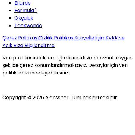
Bilardo
Formula 1
Okçuluk
Taekwondo
Çerez Politikası
Gizlilik Politikası
Künye
İletişim
KVKK ve
Açık Rıza Bilgilendirme
Veri politikasındaki amaçlarla sınırlı ve mevzuata uygun
şekilde çerez konumlandırmaktayız. Detaylar için veri
politikamızı inceleyebilirsiniz.
Copyright ©
2026
Ajansspor. Tüm hakları saklıdır.