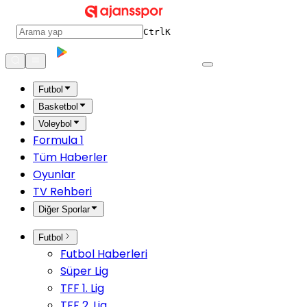
Ctrl
K
Futbol
Basketbol
Voleybol
Formula 1
Tüm Haberler
Oyunlar
TV Rehberi
Diğer Sporlar
Futbol
Futbol Haberleri
Süper Lig
TFF 1. Lig
TFF 2. Lig