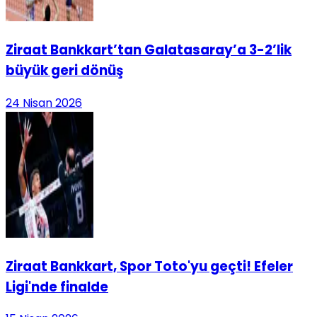
Ziraat Bankkart’tan Galatasaray’a 3-2’lik
büyük geri dönüş
24 Nisan 2026
Ziraat Bankkart, Spor Toto'yu geçti! Efeler
Ligi'nde finalde