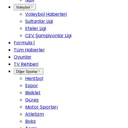
Voleybol
Voleybol Haberleri
Sultanlar Ligi
Efeler Ligi
CEV Şampiyonlar Ligi
Formula 1
Tüm Haberler
Oyunlar
TV Rehberi
Diğer Sporlar
Hentbol
Espor
Bisiklet
Güreş
Motor Sporları
Atletizm
Boks