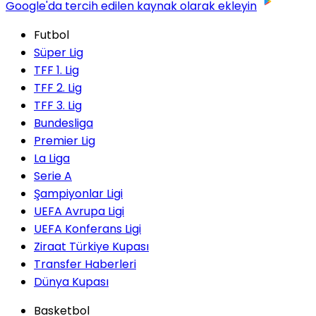
Google'da tercih edilen kaynak olarak ekleyin
Futbol
Süper Lig
TFF 1. Lig
TFF 2. Lig
TFF 3. Lig
Bundesliga
Premier Lig
La Liga
Serie A
Şampiyonlar Ligi
UEFA Avrupa Ligi
UEFA Konferans Ligi
Ziraat Türkiye Kupası
Transfer Haberleri
Dünya Kupası
Basketbol