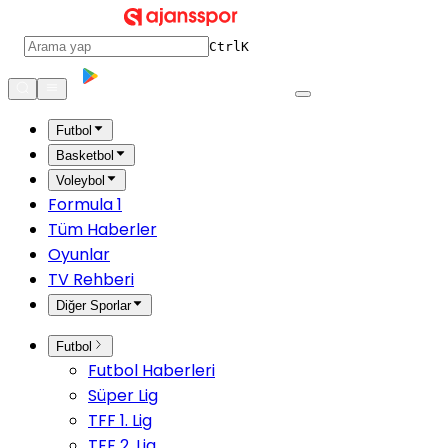
Ctrl
K
Futbol
Basketbol
Voleybol
Formula 1
Tüm Haberler
Oyunlar
TV Rehberi
Diğer Sporlar
Futbol
Futbol Haberleri
Süper Lig
TFF 1. Lig
TFF 2. Lig