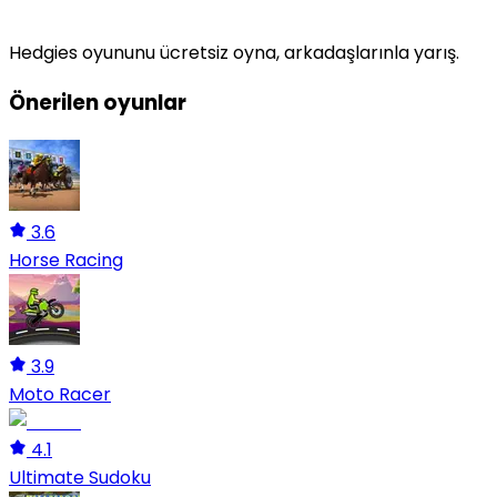
Hedgies
oyununu ücretsiz oyna, arkadaşlarınla yarış.
Önerilen oyunlar
3.6
Horse Racing
3.9
Moto Racer
4.1
Ultimate Sudoku