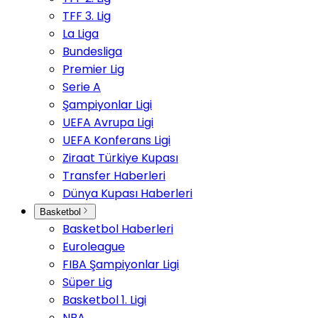
TFF 3. Lig
La Liga
Bundesliga
Premier Lig
Serie A
Şampiyonlar Ligi
UEFA Avrupa Ligi
UEFA Konferans Ligi
Ziraat Türkiye Kupası
Transfer Haberleri
Dünya Kupası Haberleri
Basketbol
Basketbol Haberleri
Euroleague
FIBA Şampiyonlar Ligi
Süper Lig
Basketbol 1. Ligi
NBA