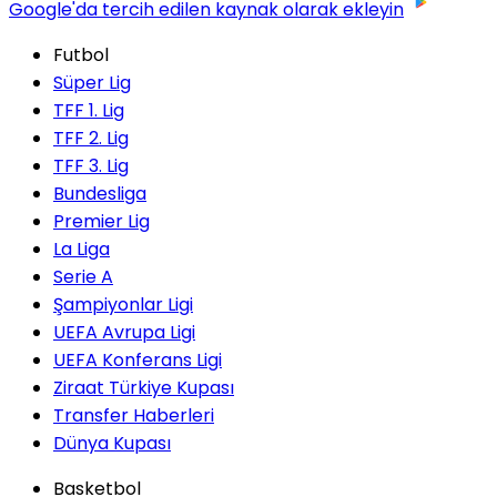
Google'da tercih edilen kaynak olarak ekleyin
Futbol
Süper Lig
TFF 1. Lig
TFF 2. Lig
TFF 3. Lig
Bundesliga
Premier Lig
La Liga
Serie A
Şampiyonlar Ligi
UEFA Avrupa Ligi
UEFA Konferans Ligi
Ziraat Türkiye Kupası
Transfer Haberleri
Dünya Kupası
Basketbol