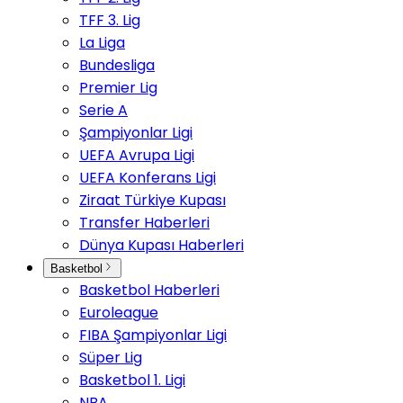
TFF 3. Lig
La Liga
Bundesliga
Premier Lig
Serie A
Şampiyonlar Ligi
UEFA Avrupa Ligi
UEFA Konferans Ligi
Ziraat Türkiye Kupası
Transfer Haberleri
Dünya Kupası Haberleri
Basketbol
Basketbol Haberleri
Euroleague
FIBA Şampiyonlar Ligi
Süper Lig
Basketbol 1. Ligi
NBA