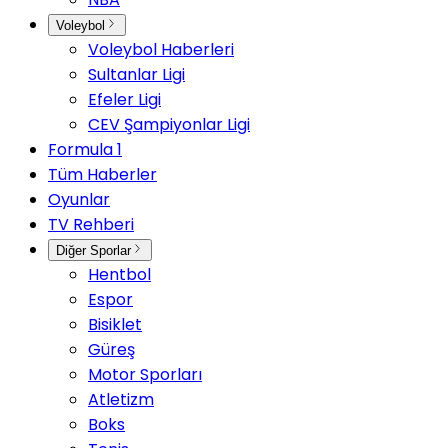
Voleybol
Voleybol Haberleri
Sultanlar Ligi
Efeler Ligi
CEV Şampiyonlar Ligi
Formula 1
Tüm Haberler
Oyunlar
TV Rehberi
Diğer Sporlar
Hentbol
Espor
Bisiklet
Güreş
Motor Sporları
Atletizm
Boks