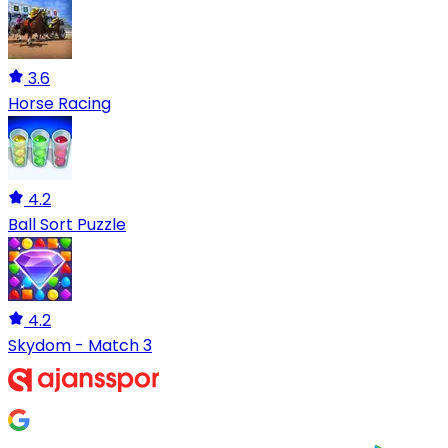
3.6
Horse Racing
4.2
Ball Sort Puzzle
4.2
Skydom - Match 3