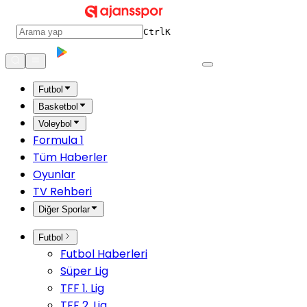
Ctrl
K
Futbol
Basketbol
Voleybol
Formula 1
Tüm Haberler
Oyunlar
TV Rehberi
Diğer Sporlar
Futbol
Futbol Haberleri
Süper Lig
TFF 1. Lig
TFF 2. Lig