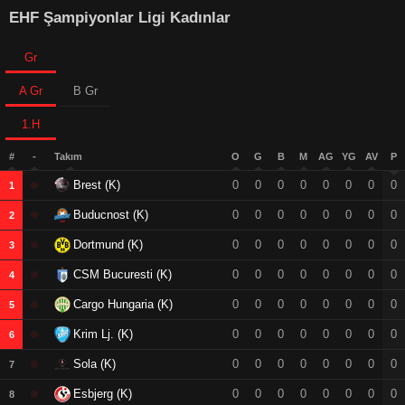
EHF Şampiyonlar Ligi Kadınlar
Gr
A Gr
B Gr
1.H
#
-
Takım
O
G
B
M
AG
YG
AV
P
Brest (K)
0
0
0
0
0
0
0
0
1
Buducnost (K)
0
0
0
0
0
0
0
0
2
Dortmund (K)
0
0
0
0
0
0
0
0
3
CSM Bucuresti (K)
0
0
0
0
0
0
0
0
4
Cargo Hungaria (K)
0
0
0
0
0
0
0
0
5
Krim Lj. (K)
0
0
0
0
0
0
0
0
6
Sola (K)
0
0
0
0
0
0
0
0
7
Esbjerg (K)
0
0
0
0
0
0
0
0
8