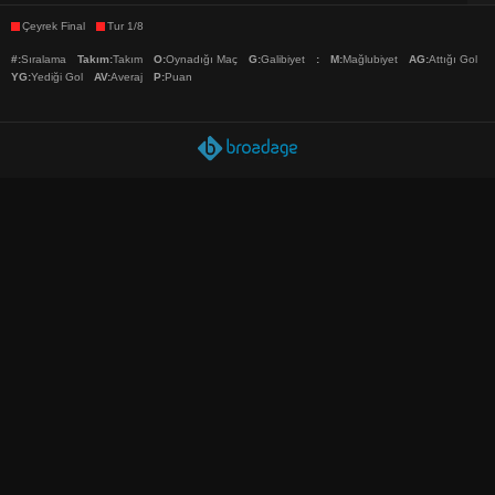
Çeyrek Final
Tur 1/8
#
:
Sıralama
Takım
:
Takım
O
:
Oynadığı Maç
G
:
Galibiyet
:
M
:
Mağlubiyet
AG
:
Attığı Gol
YG
:
Yediği Gol
AV
:
Averaj
P
:
Puan