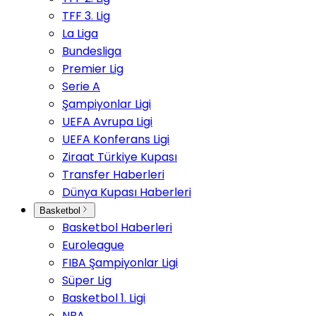
TFF 3. Lig
La Liga
Bundesliga
Premier Lig
Serie A
Şampiyonlar Ligi
UEFA Avrupa Ligi
UEFA Konferans Ligi
Ziraat Türkiye Kupası
Transfer Haberleri
Dünya Kupası Haberleri
Basketbol
Basketbol Haberleri
Euroleague
FIBA Şampiyonlar Ligi
Süper Lig
Basketbol 1. Ligi
NBA