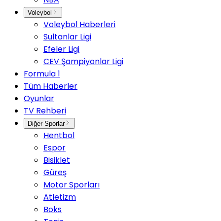
Voleybol
Voleybol Haberleri
Sultanlar Ligi
Efeler Ligi
CEV Şampiyonlar Ligi
Formula 1
Tüm Haberler
Oyunlar
TV Rehberi
Diğer Sporlar
Hentbol
Espor
Bisiklet
Güreş
Motor Sporları
Atletizm
Boks