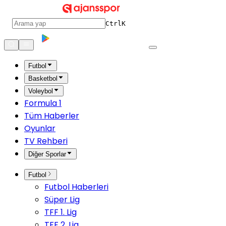
Ctrl
K
Futbol
Basketbol
Voleybol
Formula 1
Tüm Haberler
Oyunlar
TV Rehberi
Diğer Sporlar
Futbol
Futbol Haberleri
Süper Lig
TFF 1. Lig
TFF 2. Lig