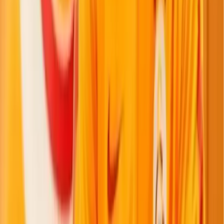
Basketbol
NBA
Euroleague
FIBA Şampiyonlar Ligi
FIBA Eurocup
Süper Lig
Voleybol
Erkekler Cev Şampiyonlar Ligi
Efeler Ligi
Sultanlar Ligi
Diğer Sporlar
Hentbol
Güreş
Motor Sporları
Atletizm
Boks