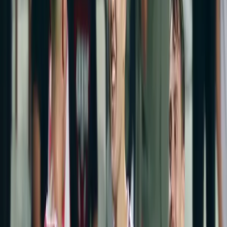
Tenis
Yüzme
Tümü
Spor Haberleri
Ajans Haber Haberleri
Göztepe yarın Kocaelispor'u konuk edecek
1. Lig
Futbol
Göztepe
Kocaelispor
Göztepe yarın Kocaelispor'u konuk edecek
Editör:
Ajansspor
Son Güncelleme /
03 Kasım 2023 11:00
Göztepe yarın Kocaelispor'u konuk edecek