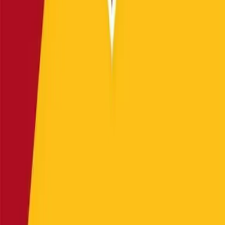
TFF 3. Lig
Bundesliga
Premier Lig
La Liga
Serie A
Şampiyonlar Ligi
UEFA Avrupa Ligi
UEFA Konferans Ligi
Ziraat Türkiye Kupası
Transfer Haberleri
Dünya Kupası
Basketbol
NBA
Euroleague
FIBA Şampiyonlar Ligi
FIBA Eurocup
Süper Lig