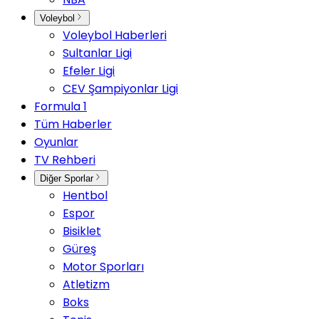
Voleybol
Voleybol Haberleri
Sultanlar Ligi
Efeler Ligi
CEV Şampiyonlar Ligi
Formula 1
Tüm Haberler
Oyunlar
TV Rehberi
Diğer Sporlar
Hentbol
Espor
Bisiklet
Güreş
Motor Sporları
Atletizm
Boks