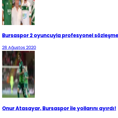
Bursaspor 2 oyuncuyla profesyonel sözleşme
28 Ağustos 2020
Onur Atasayar, Bursaspor ile yollarını ayırdı!