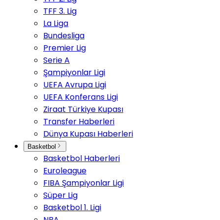
TFF 3. Lig
La Liga
Bundesliga
Premier Lig
Serie A
Şampiyonlar Ligi
UEFA Avrupa Ligi
UEFA Konferans Ligi
Ziraat Türkiye Kupası
Transfer Haberleri
Dünya Kupası Haberleri
Basketbol
Basketbol Haberleri
Euroleague
FIBA Şampiyonlar Ligi
Süper Lig
Basketbol 1. Ligi
NBA