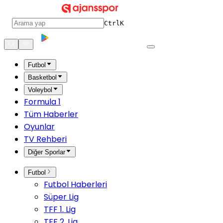
Ctrl
K
Futbol
Basketbol
Voleybol
Formula 1
Tüm Haberler
Oyunlar
TV Rehberi
Diğer Sporlar
Futbol
Futbol Haberleri
Süper Lig
TFF 1. Lig
TFF 2. Lig