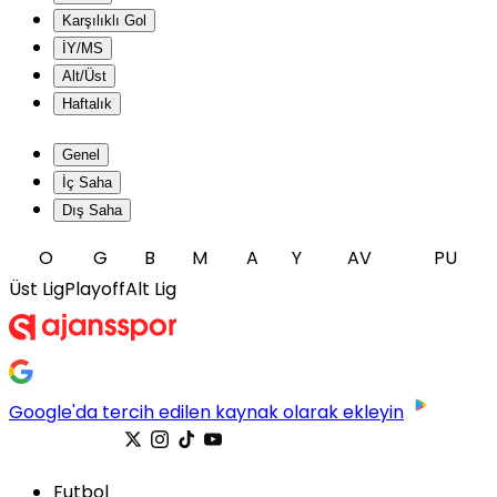
Karşılıklı Gol
İY/MS
Alt/Üst
Haftalık
Genel
İç Saha
Dış Saha
O
G
B
M
A
Y
AV
PU
Üst Lig
Playoff
Alt Lig
Google'da tercih edilen kaynak olarak ekleyin
Futbol