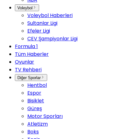
Voleybol
Voleybol Haberleri
Sultanlar Ligi
Efeler Ligi
CEV Şampiyonlar Ligi
Formula 1
Tüm Haberler
Oyunlar
TV Rehberi
Diğer Sporlar
Hentbol
Espor
Bisiklet
Güreş
Motor Sporları
Atletizm
Boks