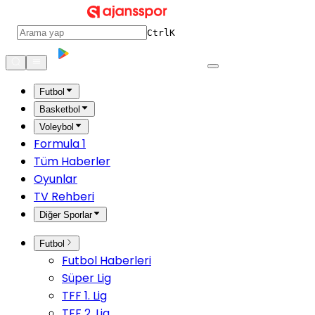
Ctrl
K
Futbol
Basketbol
Voleybol
Formula 1
Tüm Haberler
Oyunlar
TV Rehberi
Diğer Sporlar
Futbol
Futbol Haberleri
Süper Lig
TFF 1. Lig
TFF 2. Lig