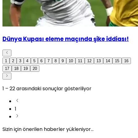
Dünya Kupası eleme maçında şike iddiası!
1
2
3
4
5
6
7
8
9
10
11
12
13
14
15
16
17
18
19
20
1
–
22
arasındaki sonuçlar gösteriliyor
1
Sizin için önerilen haberler yükleniyor...