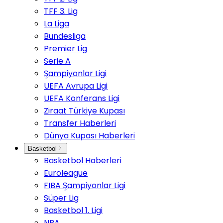
TFF 3. Lig
La Liga
Bundesliga
Premier Lig
Serie A
Şampiyonlar Ligi
UEFA Avrupa Ligi
UEFA Konferans Ligi
Ziraat Türkiye Kupası
Transfer Haberleri
Dünya Kupası Haberleri
Basketbol
Basketbol Haberleri
Euroleague
FIBA Şampiyonlar Ligi
Süper Lig
Basketbol 1. Ligi
NBA