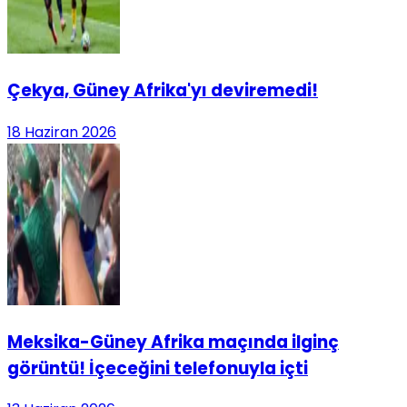
Çekya, Güney Afrika'yı deviremedi!
18 Haziran 2026
Meksika-Güney Afrika maçında ilginç
görüntü! İçeceğini telefonuyla içti