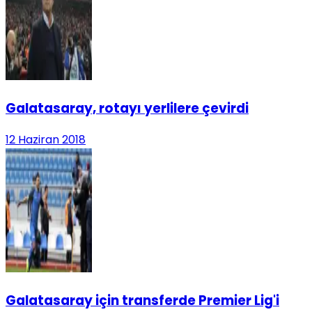
Galatasaray, rotayı yerlilere çevirdi
12 Haziran 2018
Galatasaray için transferde Premier Lig'i