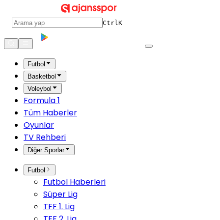
Ctrl
K
Futbol
Basketbol
Voleybol
Formula 1
Tüm Haberler
Oyunlar
TV Rehberi
Diğer Sporlar
Futbol
Futbol Haberleri
Süper Lig
TFF 1. Lig
TFF 2. Lig