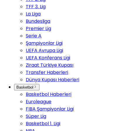
TFF 3. Lig
La Liga
Bundesliga
Premier Lig
Serie A
Şampiyonlar Ligi
UEFA Avrupa Ligi
UEFA Konferans Ligi
Ziraat Türkiye Kupası
Transfer Haberleri
Dünya Kupası Haberleri
Basketbol
Basketbol Haberleri
Euroleague
FIBA Şampiyonlar Ligi
Süper Lig
Basketbol 1. Ligi
NBA