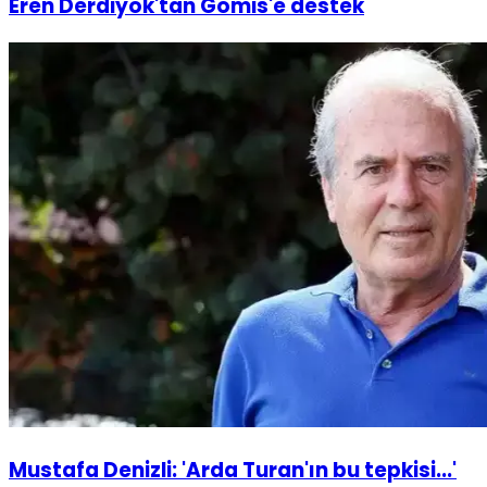
Eren Derdiyok'tan Gomis'e destek
Mustafa Denizli: 'Arda Turan'ın bu tepkisi...'