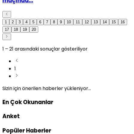
maçında...
1
2
3
4
5
6
7
8
9
10
11
12
13
14
15
16
17
18
19
20
1
–
21
arasındaki sonuçlar gösteriliyor
1
Sizin için önerilen haberler yükleniyor...
En Çok Okunanlar
Anket
Popüler Haberler