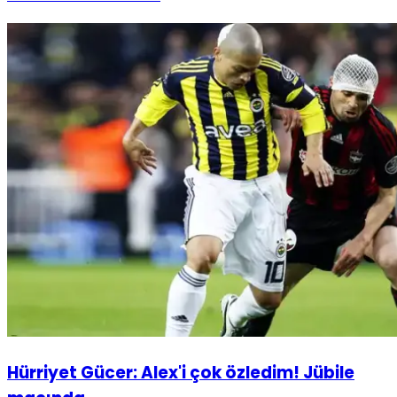
Hürriyet Gücer: Alex'i çok özledim! Jübile