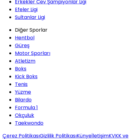
Erkekler Cev Şampiyonlar Ligi
Efeler Ligi
Sultanlar Ligi
Diğer Sporlar
Hentbol
Güreş
Motor Sporları
Atletizm
Boks
Kick Boks
Tenis
Yüzme
Bilardo
Formula 1
Okçuluk
Taekwondo
Çerez Politikası
Gizlilik Politikası
Künye
İletişim
KVKK ve