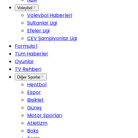
Voleybol
Voleybol Haberleri
Sultanlar Ligi
Efeler Ligi
CEV Şampiyonlar Ligi
Formula 1
Tüm Haberler
Oyunlar
TV Rehberi
Diğer Sporlar
Hentbol
Espor
Bisiklet
Güreş
Motor Sporları
Atletizm
Boks