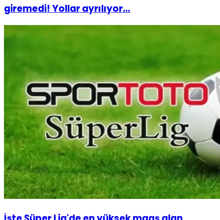
giremedi! Yollar ayrılıyor...
İşte Süper Lig'de en yüksek maaş alan