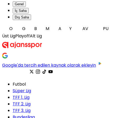
Genel
İç Saha
Dış Saha
O
G
B
M
A
Y
AV
PU
Üst Lig
Playoff
Alt Lig
Google'da tercih edilen kaynak olarak ekleyin
Futbol
Süper Lig
TFF 1. Lig
TFF 2. Lig
TFF 3. Lig
Bundesliga