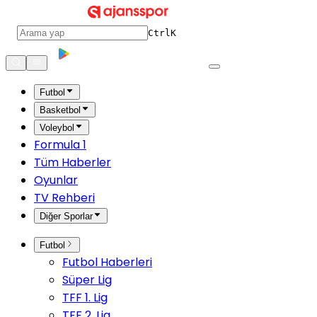
Ctrl
K
Futbol
Basketbol
Voleybol
Formula 1
Tüm Haberler
Oyunlar
TV Rehberi
Diğer Sporlar
Futbol
Futbol Haberleri
Süper Lig
TFF 1. Lig
TFF 2. Lig