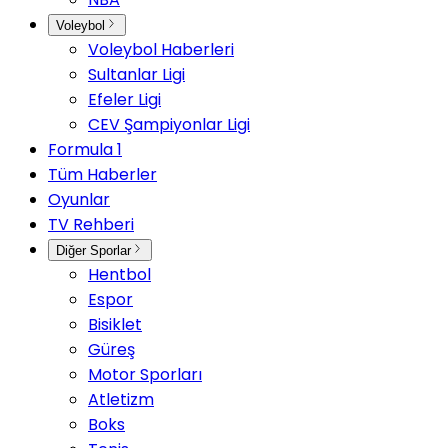
Voleybol
Voleybol Haberleri
Sultanlar Ligi
Efeler Ligi
CEV Şampiyonlar Ligi
Formula 1
Tüm Haberler
Oyunlar
TV Rehberi
Diğer Sporlar
Hentbol
Espor
Bisiklet
Güreş
Motor Sporları
Atletizm
Boks