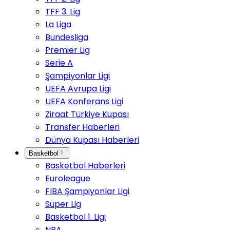
TFF 3. Lig
La Liga
Bundesliga
Premier Lig
Serie A
Şampiyonlar Ligi
UEFA Avrupa Ligi
UEFA Konferans Ligi
Ziraat Türkiye Kupası
Transfer Haberleri
Dünya Kupası Haberleri
Basketbol
Basketbol Haberleri
Euroleague
FIBA Şampiyonlar Ligi
Süper Lig
Basketbol 1. Ligi
NBA