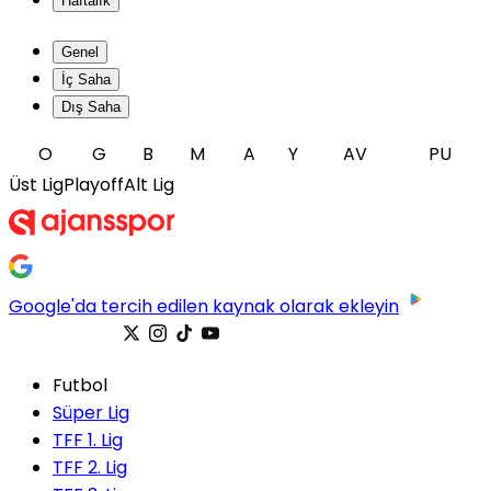
Haftalık
Genel
İç Saha
Dış Saha
O
G
B
M
A
Y
AV
PU
Üst Lig
Playoff
Alt Lig
Google'da tercih edilen kaynak olarak ekleyin
Futbol
Süper Lig
TFF 1. Lig
TFF 2. Lig