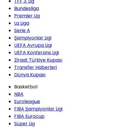
TFF 3. Lig
Bundesliga
Premier Lig
La Liga
Serie A
Şampiyonlar Ligi
UEFA Avrupa Ligi
UEFA Konferans Ligi
Ziraat Türkiye Kupası
Transfer Haberleri
Dünya Kupası
Basketbol
NBA
Euroleague
FIBA Şampiyonlar Ligi
FIBA Eurocup
Süper Lig