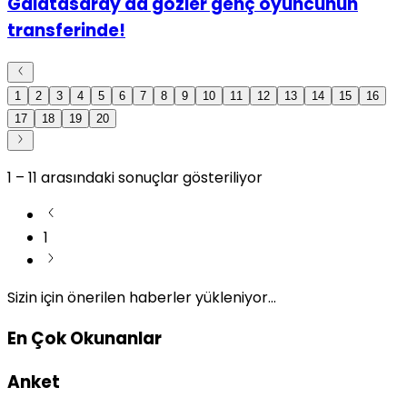
Galatasaray'da gözler genç oyuncunun
transferinde!
1
2
3
4
5
6
7
8
9
10
11
12
13
14
15
16
17
18
19
20
1
–
11
arasındaki sonuçlar gösteriliyor
1
Sizin için önerilen haberler yükleniyor...
En Çok Okunanlar
Anket