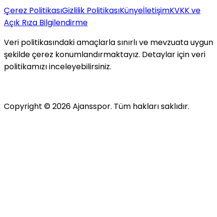
Çerez Politikası
Gizlilik Politikası
Künye
İletişim
KVKK ve
Açık Rıza Bilgilendirme
Veri politikasındaki amaçlarla sınırlı ve mevzuata uygun
şekilde çerez konumlandırmaktayız. Detaylar için veri
politikamızı inceleyebilirsiniz.
Copyright ©
2026
Ajansspor. Tüm hakları saklıdır.