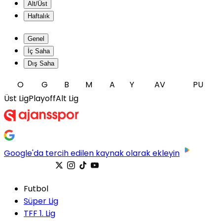
Alt/Üst
Haftalık
Genel
İç Saha
Dış Saha
O
G
B
M
A
Y
AV
PU
Üst Lig
Playoff
Alt Lig
Google'da tercih edilen kaynak olarak ekleyin
Futbol
Süper Lig
TFF 1. Lig