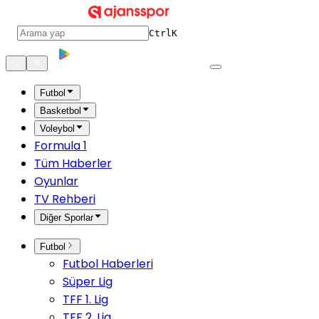
Ctrl
K
Futbol
Basketbol
Voleybol
Formula 1
Tüm Haberler
Oyunlar
TV Rehberi
Diğer Sporlar
Futbol
Futbol Haberleri
Süper Lig
TFF 1. Lig
TFF 2. Lig