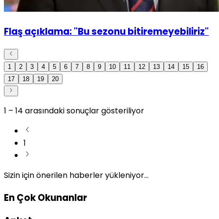
Flaş açıklama: "Bu sezonu bitiremeyebiliriz"
1
2
3
4
5
6
7
8
9
10
11
12
13
14
15
16
17
18
19
20
1
–
14
arasındaki sonuçlar gösteriliyor
1
Sizin için önerilen haberler yükleniyor...
En Çok Okunanlar