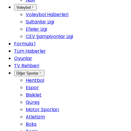
Voleybol
Voleybol Haberleri
Sultanlar Ligi
Efeler Ligi
CEV Şampiyonlar Ligi
Formula 1
Tüm Haberler
Oyunlar
TV Rehberi
Diğer Sporlar
Hentbol
Espor
Bisiklet
Güreş
Motor Sporları
Atletizm
Boks