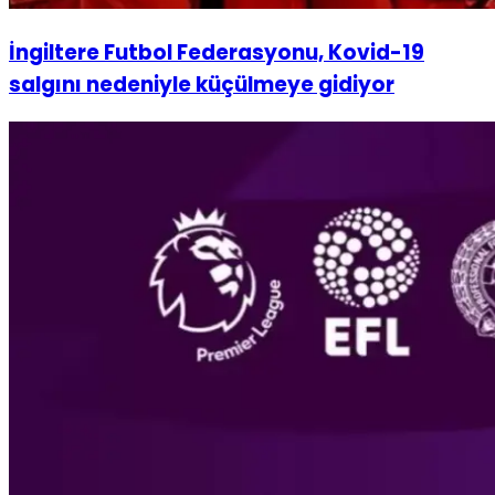
İngiltere Futbol Federasyonu, Kovid-19
salgını nedeniyle küçülmeye gidiyor