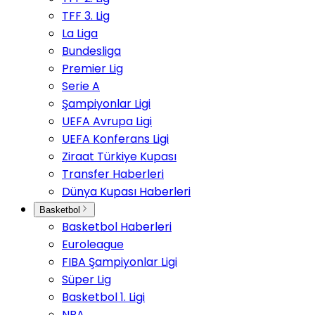
TFF 3. Lig
La Liga
Bundesliga
Premier Lig
Serie A
Şampiyonlar Ligi
UEFA Avrupa Ligi
UEFA Konferans Ligi
Ziraat Türkiye Kupası
Transfer Haberleri
Dünya Kupası Haberleri
Basketbol
Basketbol Haberleri
Euroleague
FIBA Şampiyonlar Ligi
Süper Lig
Basketbol 1. Ligi
NBA