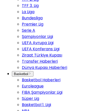
TFF 3. Lig
La Liga
Bundesliga
Premier Lig
Serie A
Şampiyonlar Ligi
UEFA Avrupa Ligi
UEFA Konferans Ligi
Ziraat Türkiye Kupası
Transfer Haberleri
Dünya Kupası Haberleri
Basketbol
Basketbol Haberleri
Euroleague
FIBA Şampiyonlar Ligi
Süper Lig
Basketbol 1. Ligi
NBA