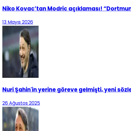
Niko Kovac’tan Modric açıklaması! “Dortmu
13 Mayıs 2026
Nuri Şahin'in yerine göreve gelmişti, yeni söz
26 Ağustos 2025