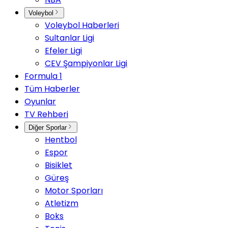
Voleybol
Voleybol Haberleri
Sultanlar Ligi
Efeler Ligi
CEV Şampiyonlar Ligi
Formula 1
Tüm Haberler
Oyunlar
TV Rehberi
Diğer Sporlar
Hentbol
Espor
Bisiklet
Güreş
Motor Sporları
Atletizm
Boks