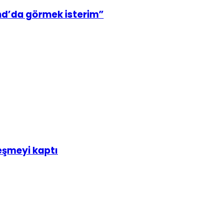
nd’da görmek isterim”
leşmeyi kaptı