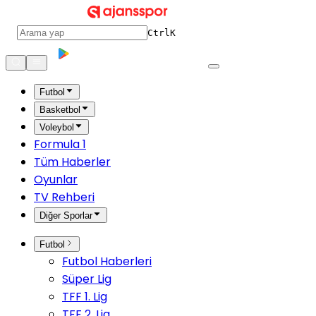
Ctrl
K
Futbol
Basketbol
Voleybol
Formula 1
Tüm Haberler
Oyunlar
TV Rehberi
Diğer Sporlar
Futbol
Futbol Haberleri
Süper Lig
TFF 1. Lig
TFF 2. Lig