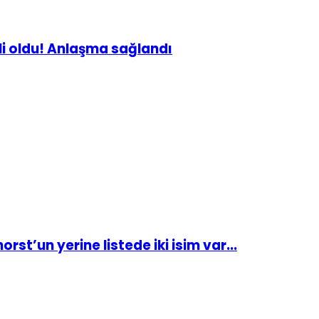
lli oldu! Anlaşma sağlandı
st’un yerine listede iki isim var...