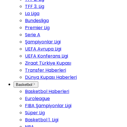
TFF 3. Lig
La Liga
Bundesliga
Premier Lig
Serie A
Şampiyonlar Ligi
UEFA Avrupa Ligi
UEFA Konferans Ligi
Ziraat Türkiye Kupası
Transfer Haberleri
Dünya Kupası Haberleri
Basketbol
Basketbol Haberleri
Euroleague
FIBA Şampiyonlar Ligi
Süper Lig
Basketbol 1. Ligi
NBA