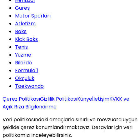
Hentbol
Güreş
Motor Sporları
Atletizm
Boks
Kick Boks
Tenis
Yüzme
Bilardo
Formula 1
Okçuluk
Taekwondo
Çerez Politikası
Gizlilik Politikası
Künye
İletişim
KVKK ve
Açık Rıza Bilgilendirme
Veri politikasındaki amaçlarla sınırlı ve mevzuata uygun
şekilde çerez konumlandırmaktayız. Detaylar için veri
politikamızı inceleyebilirsiniz.