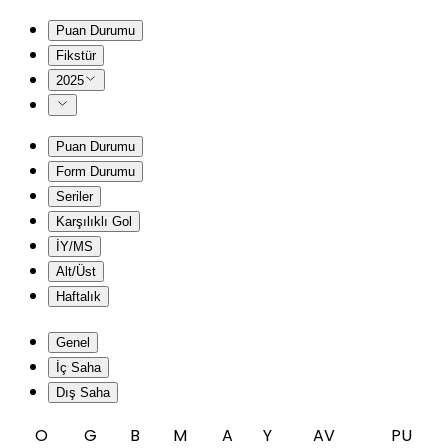
Puan Durumu
Fikstür
2025
Puan Durumu
Form Durumu
Seriler
Karşılıklı Gol
İY/MS
Alt/Üst
Haftalık
Genel
İç Saha
Dış Saha
O
G
B
M
A
Y
AV
PU