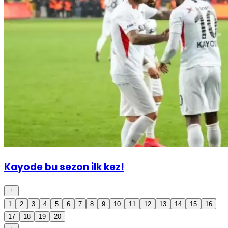
Kayode bu sezon ilk kez!
1
2
3
4
5
6
7
8
9
10
11
12
13
14
15
16
17
18
19
20