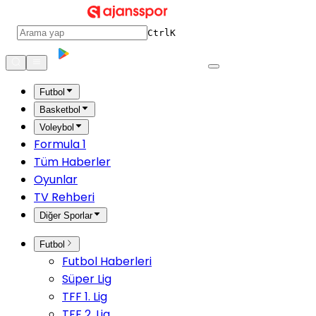
Ctrl
K
Futbol
Basketbol
Voleybol
Formula 1
Tüm Haberler
Oyunlar
TV Rehberi
Diğer Sporlar
Futbol
Futbol Haberleri
Süper Lig
TFF 1. Lig
TFF 2. Lig