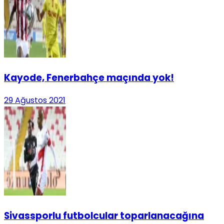
Kayode, Fenerbahçe maçında yok!
29 Ağustos 2021
Sivassporlu futbolcular toparlanacağına