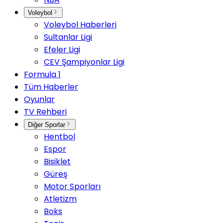
Voleybol
Voleybol Haberleri
Sultanlar Ligi
Efeler Ligi
CEV Şampiyonlar Ligi
Formula 1
Tüm Haberler
Oyunlar
TV Rehberi
Diğer Sporlar
Hentbol
Espor
Bisiklet
Güreş
Motor Sporları
Atletizm
Boks