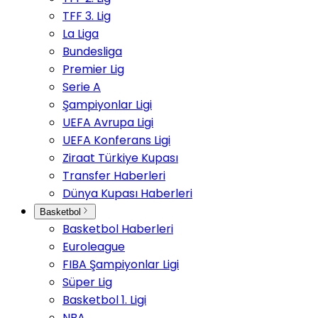
TFF 3. Lig
La Liga
Bundesliga
Premier Lig
Serie A
Şampiyonlar Ligi
UEFA Avrupa Ligi
UEFA Konferans Ligi
Ziraat Türkiye Kupası
Transfer Haberleri
Dünya Kupası Haberleri
Basketbol
Basketbol Haberleri
Euroleague
FIBA Şampiyonlar Ligi
Süper Lig
Basketbol 1. Ligi
NBA