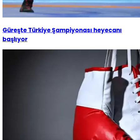
Güreşte Türkiye Şampiyonası heyecanı
başlıyor