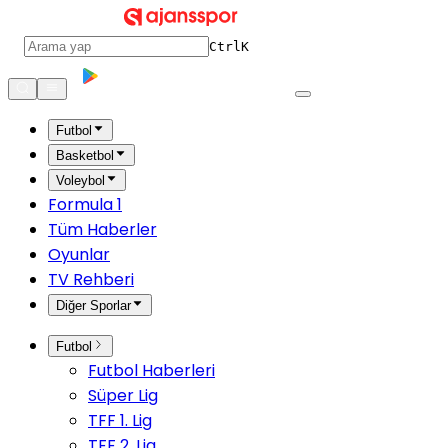
Ctrl
K
Futbol
Basketbol
Voleybol
Formula 1
Tüm Haberler
Oyunlar
TV Rehberi
Diğer Sporlar
Futbol
Futbol Haberleri
Süper Lig
TFF 1. Lig
TFF 2. Lig