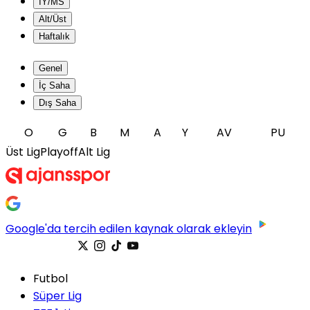
İY/MS
Alt/Üst
Haftalık
Genel
İç Saha
Dış Saha
O
G
B
M
A
Y
AV
PU
Üst Lig
Playoff
Alt Lig
Google'da tercih edilen kaynak olarak ekleyin
Futbol
Süper Lig