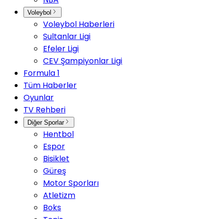
Voleybol
Voleybol Haberleri
Sultanlar Ligi
Efeler Ligi
CEV Şampiyonlar Ligi
Formula 1
Tüm Haberler
Oyunlar
TV Rehberi
Diğer Sporlar
Hentbol
Espor
Bisiklet
Güreş
Motor Sporları
Atletizm
Boks