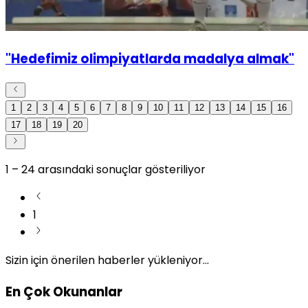
"Hedefimiz olimpiyatlarda madalya almak"
1
2
3
4
5
6
7
8
9
10
11
12
13
14
15
16
17
18
19
20
1
–
24
arasındaki sonuçlar gösteriliyor
1
Sizin için önerilen haberler yükleniyor...
En Çok Okunanlar