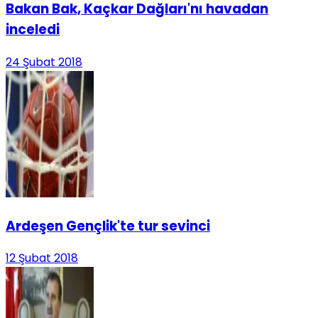
Bakan Bak, Kaçkar Dağları'nı havadan
inceledi
24 Şubat 2018
Ardeşen Gençlik'te tur sevinci
12 Şubat 2018