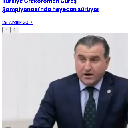
Türkiye Grekoromen Güreş
Şampiyonası'nda heyecan sürüyor
28 Aralık 2017