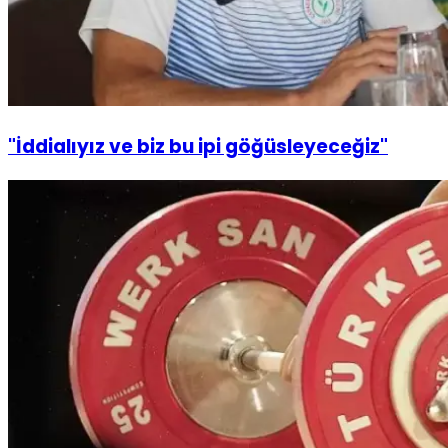
"İddialıyız ve biz bu ipi göğüsleyeceğiz"