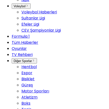
Voleybol
Voleybol Haberleri
Sultanlar Ligi
Efeler Ligi
CEV Şampiyonlar Ligi
Formula 1
Tüm Haberler
Oyunlar
TV Rehberi
Diğer Sporlar
Hentbol
Espor
Bisiklet
Güreş
Motor Sporları
Atletizm
Boks