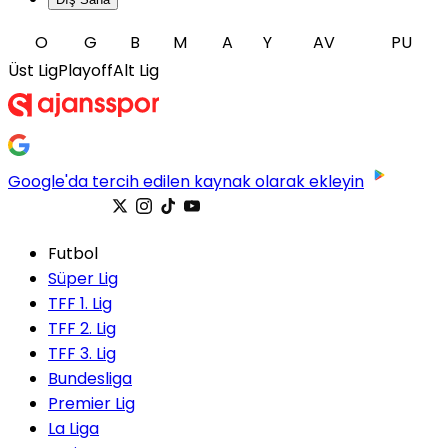
O
G
B
M
A
Y
AV
PU
Üst Lig
Playoff
Alt Lig
Google'da tercih edilen kaynak olarak ekleyin
Futbol
Süper Lig
TFF 1. Lig
TFF 2. Lig
TFF 3. Lig
Bundesliga
Premier Lig
La Liga