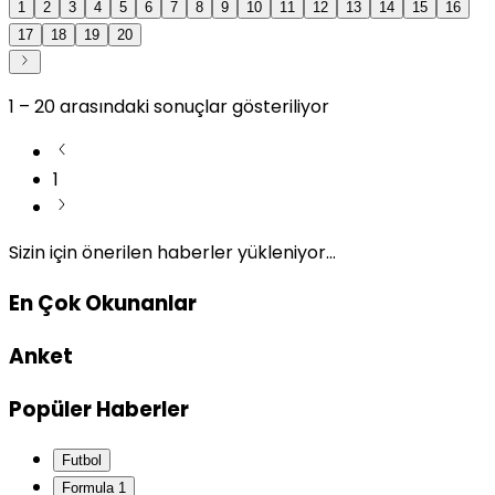
1
2
3
4
5
6
7
8
9
10
11
12
13
14
15
16
17
18
19
20
1
–
20
arasındaki sonuçlar gösteriliyor
1
Sizin için önerilen haberler yükleniyor...
En Çok Okunanlar
Anket
Popüler Haberler
Futbol
Formula 1