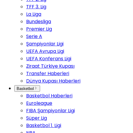
TFF 3. Lig
La Liga
Bundesliga
Premier Lig
Serie A
Şampiyonlar Ligi
UEFA Avrupa Ligi
UEFA Konferans Ligi
Ziraat Türkiye Kupası
Transfer Haberleri
Dünya Kupası Haberleri
Basketbol
Basketbol Haberleri
Euroleague
FIBA Şampiyonlar Ligi
Süper Lig
Basketbol 1. Ligi
NBA