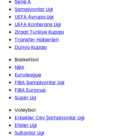
Serie A
Şampiyonlar Ligi
UEFA Avrupa Ligi
UEFA Konferans Ligi
Ziraat Türkiye Kupası
Transfer Haberleri
Dünya Kupası
Basketbol
NBA
Euroleague
FIBA Şampiyonlar Ligi
FIBA Eurocup
Süper Lig
Voleybol
Erkekler Cev Şampiyonlar Ligi
Efeler Ligi
Sultanlar Ligi