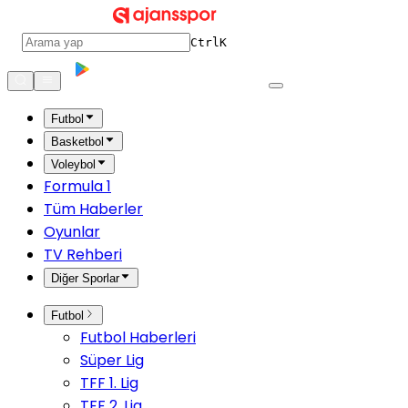
Ctrl
K
Futbol
Basketbol
Voleybol
Formula 1
Tüm Haberler
Oyunlar
TV Rehberi
Diğer Sporlar
Futbol
Futbol Haberleri
Süper Lig
TFF 1. Lig
TFF 2. Lig