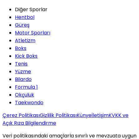
Diğer Sporlar
Hentbol
Güreş
Motor Sporları
Atletizm
Boks
Kick Boks
Tenis
Yüzme
Bilardo
Formula 1
Okçuluk
Taekwondo
Çerez Politikası
Gizlilik Politikası
Künye
İletişim
KVKK ve
Açık Rıza Bilgilendirme
Veri politikasındaki amaçlarla sınırlı ve mevzuata uygun