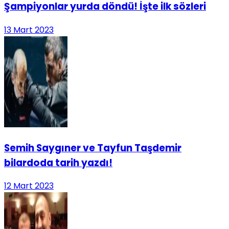
Şampiyonlar yurda döndü! İşte ilk sözleri
13 Mart 2023
Semih Saygıner ve Tayfun Taşdemir
bilardoda tarih yazdı!
12 Mart 2023