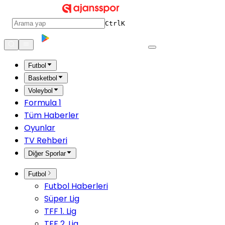
Ctrl
K
Futbol
Basketbol
Voleybol
Formula 1
Tüm Haberler
Oyunlar
TV Rehberi
Diğer Sporlar
Futbol
Futbol Haberleri
Süper Lig
TFF 1. Lig
TFF 2. Lig