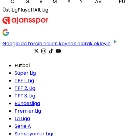
O
G
B
M
A
Y
AV
PU
Üst Lig
Playoff
Alt Lig
Google'da tercih edilen kaynak olarak ekleyin
Futbol
Süper Lig
TFF 1. Lig
TFF 2. Lig
TFF 3. Lig
Bundesliga
Premier Lig
La Liga
Serie A
Şampiyonlar Ligi