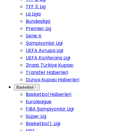
TFF 3. Lig
La Liga
Bundesliga
Premier Lig
Serie A
Şampiyonlar Ligi
UEFA Avrupa Ligi
UEFA Konferans Ligi
Ziraat Türkiye Kupası
Transfer Haberleri
Dünya Kupası Haberleri
Basketbol
Basketbol Haberleri
Euroleague
FIBA Şampiyonlar Ligi
Süper Lig
Basketbol 1. Ligi
NBA