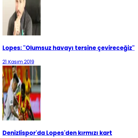
Lopes: "Olumsuz havayı tersine çevireceğiz"
21 Kasım 2019
Denizlispor'da Lopes'den kırmızı kart