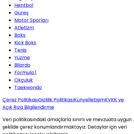
Hentbol
Güreş
Motor Sporları
Atletizm
Boks
Kick Boks
Tenis
Yüzme
Bilardo
Formula 1
Okçuluk
Taekwondo
Çerez Politikası
Gizlilik Politikası
Künye
İletişim
KVKK ve
Açık Rıza Bilgilendirme
Veri politikasındaki amaçlarla sınırlı ve mevzuata uygun
şekilde çerez konumlandırmaktayız. Detaylar için veri