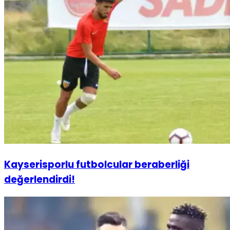
Kayserisporlu futbolcular beraberliği
değerlendirdi!