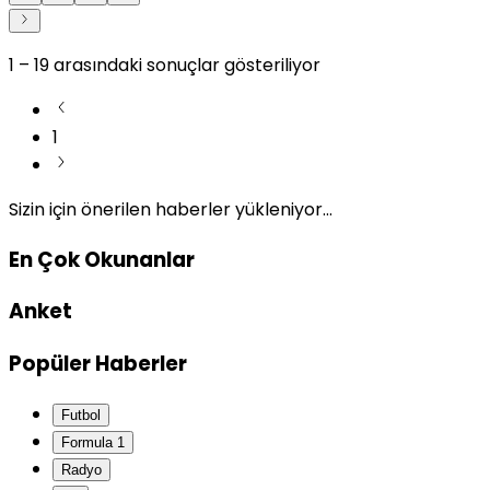
1
–
19
arasındaki sonuçlar gösteriliyor
1
Sizin için önerilen haberler yükleniyor...
En Çok Okunanlar
Anket
Popüler Haberler
Futbol
Formula 1
Radyo