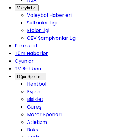
Voleybol
Voleybol Haberleri
Sultanlar Ligi
Efeler Ligi
CEV Şampiyonlar Ligi
Formula 1
Tüm Haberler
Oyunlar
TV Rehberi
Diğer Sporlar
Hentbol
Espor
Bisiklet
Güreş
Motor Sporları
Atletizm
Boks