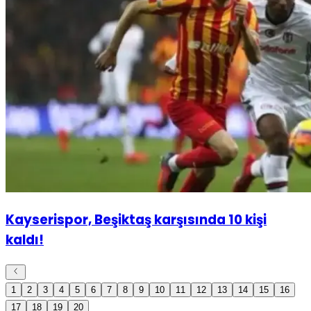
Kayserispor, Beşiktaş karşısında 10 kişi
kaldı!
1
2
3
4
5
6
7
8
9
10
11
12
13
14
15
16
17
18
19
20