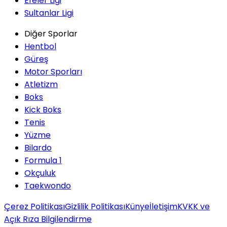
Efeler Ligi
Sultanlar Ligi
Diğer Sporlar
Hentbol
Güreş
Motor Sporları
Atletizm
Boks
Kick Boks
Tenis
Yüzme
Bilardo
Formula 1
Okçuluk
Taekwondo
Çerez Politikası
Gizlilik Politikası
Künye
İletişim
KVKK ve
Açık Rıza Bilgilendirme