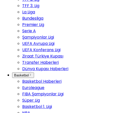
TFF 3. Lig
La Liga
Bundesliga
Premier Lig
Serie A
Şampiyonlar Ligi
UEFA Avrupa Ligi
UEFA Konferans Ligi
Ziraat Türkiye Kupası
Transfer Haberleri
Dünya Kupası Haberleri
Basketbol
Basketbol Haberleri
Euroleague
FIBA Şampiyonlar Ligi
Süper Lig
Basketbol 1. Ligi
NBA