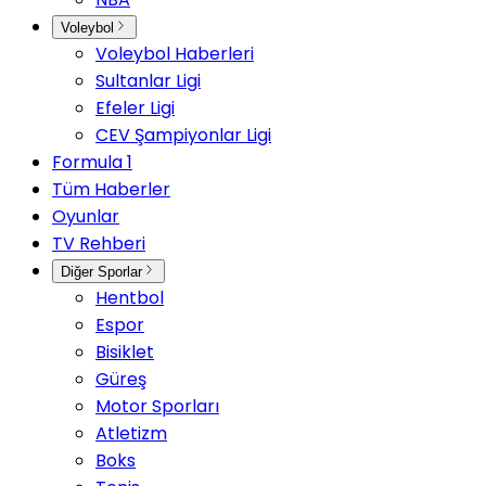
Voleybol
Voleybol Haberleri
Sultanlar Ligi
Efeler Ligi
CEV Şampiyonlar Ligi
Formula 1
Tüm Haberler
Oyunlar
TV Rehberi
Diğer Sporlar
Hentbol
Espor
Bisiklet
Güreş
Motor Sporları
Atletizm
Boks