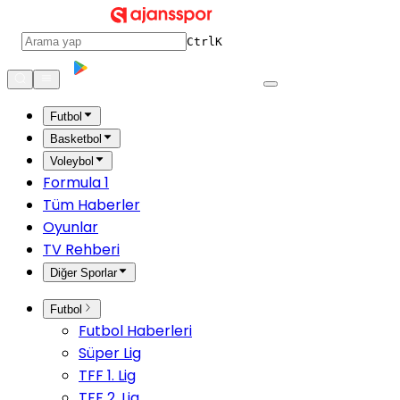
Ctrl
K
Futbol
Basketbol
Voleybol
Formula 1
Tüm Haberler
Oyunlar
TV Rehberi
Diğer Sporlar
Futbol
Futbol Haberleri
Süper Lig
TFF 1. Lig
TFF 2. Lig