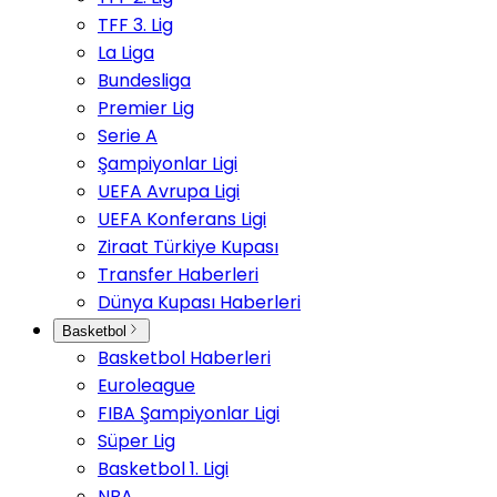
TFF 3. Lig
La Liga
Bundesliga
Premier Lig
Serie A
Şampiyonlar Ligi
UEFA Avrupa Ligi
UEFA Konferans Ligi
Ziraat Türkiye Kupası
Transfer Haberleri
Dünya Kupası Haberleri
Basketbol
Basketbol Haberleri
Euroleague
FIBA Şampiyonlar Ligi
Süper Lig
Basketbol 1. Ligi
NBA