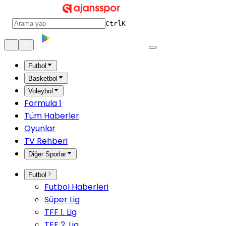
Ctrl
K
Futbol
Basketbol
Voleybol
Formula 1
Tüm Haberler
Oyunlar
TV Rehberi
Diğer Sporlar
Futbol
Futbol Haberleri
Süper Lig
TFF 1. Lig
TFF 2. Lig