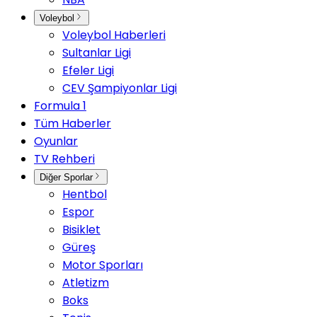
Voleybol
Voleybol Haberleri
Sultanlar Ligi
Efeler Ligi
CEV Şampiyonlar Ligi
Formula 1
Tüm Haberler
Oyunlar
TV Rehberi
Diğer Sporlar
Hentbol
Espor
Bisiklet
Güreş
Motor Sporları
Atletizm
Boks