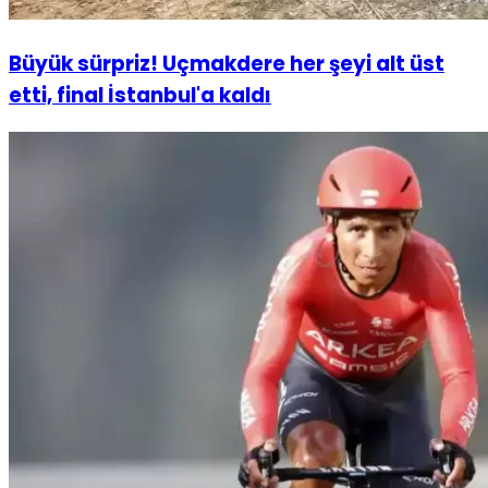
Büyük sürpriz! Uçmakdere her şeyi alt üst
etti, final İstanbul'a kaldı