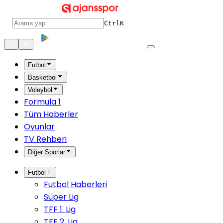
Ctrl
K
Futbol
Basketbol
Voleybol
Formula 1
Tüm Haberler
Oyunlar
TV Rehberi
Diğer Sporlar
Futbol
Futbol Haberleri
Süper Lig
TFF 1. Lig
TFF 2. Lig