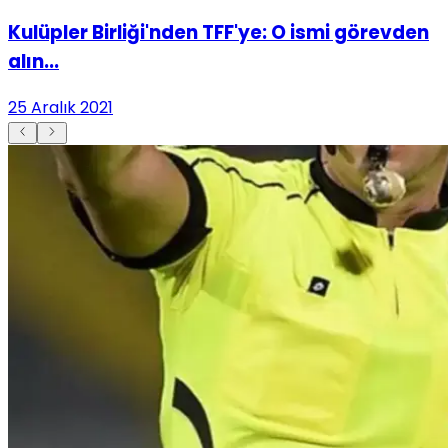
Kulüpler Birliği'nden TFF'ye: O ismi görevden
alın...
25 Aralık 2021