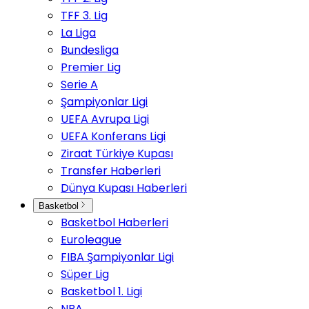
TFF 3. Lig
La Liga
Bundesliga
Premier Lig
Serie A
Şampiyonlar Ligi
UEFA Avrupa Ligi
UEFA Konferans Ligi
Ziraat Türkiye Kupası
Transfer Haberleri
Dünya Kupası Haberleri
Basketbol
Basketbol Haberleri
Euroleague
FIBA Şampiyonlar Ligi
Süper Lig
Basketbol 1. Ligi
NBA