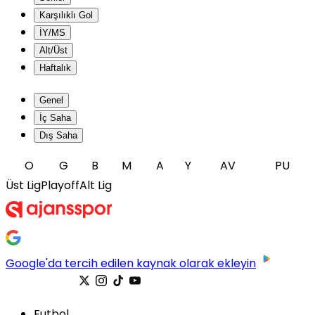
Karşılıklı Gol
İY/MS
Alt/Üst
Haftalık
Genel
İç Saha
Dış Saha
O
G
B
M
A
Y
AV
PU
Üst Lig
Playoff
Alt Lig
Google'da tercih edilen kaynak olarak ekleyin
Futbol