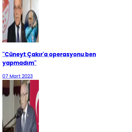
"Cüneyt Çakır'a operasyonu ben
yapmadım"
07 Mart 2023