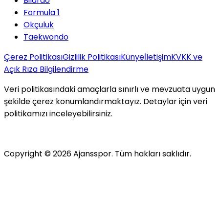
Bilardo
Formula 1
Okçuluk
Taekwondo
Çerez Politikası
Gizlilik Politikası
Künye
İletişim
KVKK ve
Açık Rıza Bilgilendirme
Veri politikasındaki amaçlarla sınırlı ve mevzuata uygun
şekilde çerez konumlandırmaktayız. Detaylar için veri
politikamızı inceleyebilirsiniz.
Copyright ©
2026
Ajansspor. Tüm hakları saklıdır.