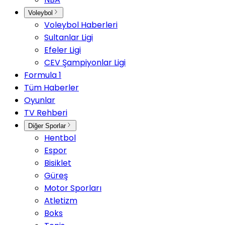
Voleybol
Voleybol Haberleri
Sultanlar Ligi
Efeler Ligi
CEV Şampiyonlar Ligi
Formula 1
Tüm Haberler
Oyunlar
TV Rehberi
Diğer Sporlar
Hentbol
Espor
Bisiklet
Güreş
Motor Sporları
Atletizm
Boks