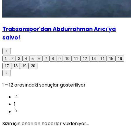
Trabzonspor'dan Abdurrahman Arıcı'ya
salvo!
1
2
3
4
5
6
7
8
9
10
11
12
13
14
15
16
17
18
19
20
1
–
12
arasındaki sonuçlar gösteriliyor
1
Sizin için önerilen haberler yükleniyor...