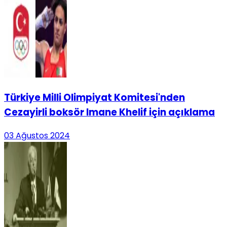
Türkiye Milli Olimpiyat Komitesi'nden
Cezayirli boksör Imane Khelif için açıklama
03 Ağustos 2024