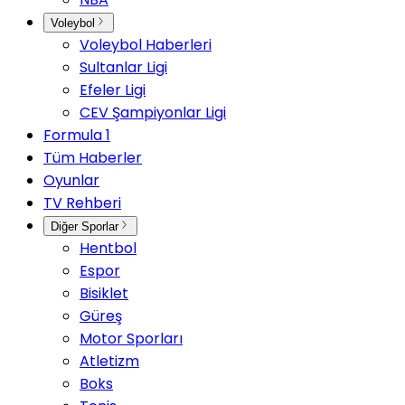
Voleybol
Voleybol Haberleri
Sultanlar Ligi
Efeler Ligi
CEV Şampiyonlar Ligi
Formula 1
Tüm Haberler
Oyunlar
TV Rehberi
Diğer Sporlar
Hentbol
Espor
Bisiklet
Güreş
Motor Sporları
Atletizm
Boks