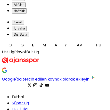
Alt/Üst
Haftalık
Genel
İç Saha
Dış Saha
O
G
B
M
A
Y
AV
PU
Üst Lig
Playoff
Alt Lig
Google'da tercih edilen kaynak olarak ekleyin
Futbol
Süper Lig
TFF 1. Lig