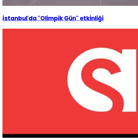
İstanbul'da "Olimpik Gün" etkinliği