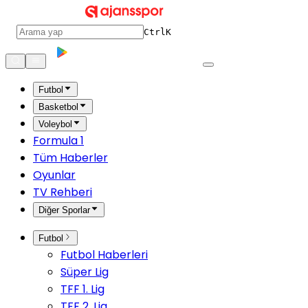
Ctrl
K
Futbol
Basketbol
Voleybol
Formula 1
Tüm Haberler
Oyunlar
TV Rehberi
Diğer Sporlar
Futbol
Futbol Haberleri
Süper Lig
TFF 1. Lig
TFF 2. Lig