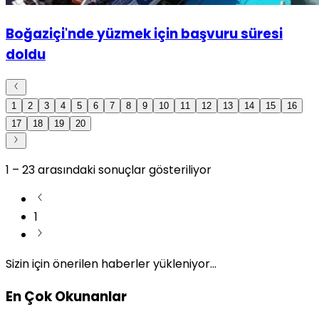
Boğaziçi'nde yüzmek için başvuru süresi
doldu
1
2
3
4
5
6
7
8
9
10
11
12
13
14
15
16
17
18
19
20
1
–
23
arasındaki sonuçlar gösteriliyor
1
Sizin için önerilen haberler yükleniyor...
En Çok Okunanlar