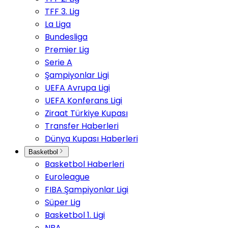
TFF 3. Lig
La Liga
Bundesliga
Premier Lig
Serie A
Şampiyonlar Ligi
UEFA Avrupa Ligi
UEFA Konferans Ligi
Ziraat Türkiye Kupası
Transfer Haberleri
Dünya Kupası Haberleri
Basketbol
Basketbol Haberleri
Euroleague
FIBA Şampiyonlar Ligi
Süper Lig
Basketbol 1. Ligi
NBA