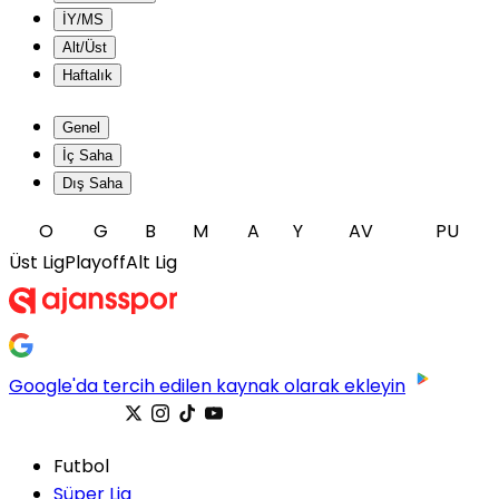
İY/MS
Alt/Üst
Haftalık
Genel
İç Saha
Dış Saha
O
G
B
M
A
Y
AV
PU
Üst Lig
Playoff
Alt Lig
Google'da tercih edilen kaynak olarak ekleyin
Futbol
Süper Lig