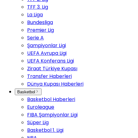
TFF 3. Lig
La Liga
Bundesliga
Premier Lig
Serie A
Şampiyonlar Ligi
UEFA Avrupa Ligi
UEFA Konferans Ligi
Ziraat Türkiye Kupası
Transfer Haberleri
Dünya Kupası Haberleri
Basketbol
Basketbol Haberleri
Euroleague
FIBA Şampiyonlar Ligi
Süper Lig
Basketbol 1. Ligi
NBA