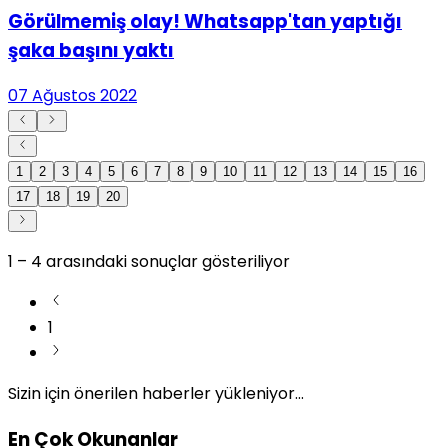
Görülmemiş olay! Whatsapp'tan yaptığı
şaka başını yaktı
07 Ağustos 2022
1
2
3
4
5
6
7
8
9
10
11
12
13
14
15
16
17
18
19
20
1
–
4
arasındaki sonuçlar gösteriliyor
1
Sizin için önerilen haberler yükleniyor...
En Çok Okunanlar