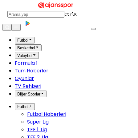
Ctrl
K
Futbol
Basketbol
Voleybol
Formula 1
Tüm Haberler
Oyunlar
TV Rehberi
Diğer Sporlar
Futbol
Futbol Haberleri
Süper Lig
TFF 1. Lig
TFF 2. Lig