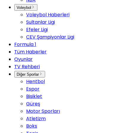
Voleybol
Voleybol Haberleri
Sultanlar Ligi
Efeler Ligi
CEV Şampiyonlar Ligi
Formula 1
Tüm Haberler
Oyunlar
TV Rehberi
Diğer Sporlar
Hentbol
Espor
Bisiklet
Güreş
Motor Sporları
Atletizm
Boks