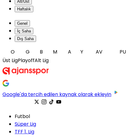
Alt/Üst
Haftalık
Genel
İç Saha
Dış Saha
O
G
B
M
A
Y
AV
PU
Üst Lig
Playoff
Alt Lig
Google'da tercih edilen kaynak olarak ekleyin
Futbol
Süper Lig
TFF 1. Lig