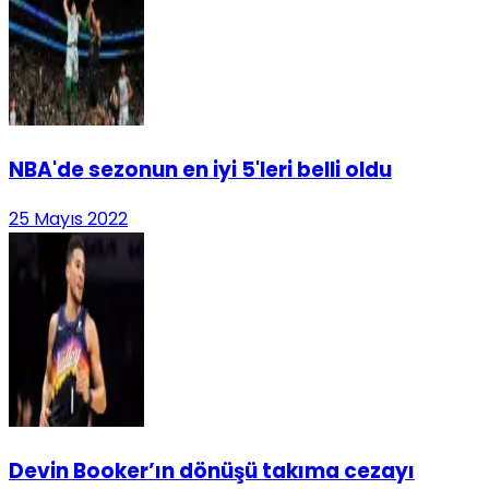
NBA'de sezonun en iyi 5'leri belli oldu
25 Mayıs 2022
Devin Booker’ın dönüşü takıma cezayı