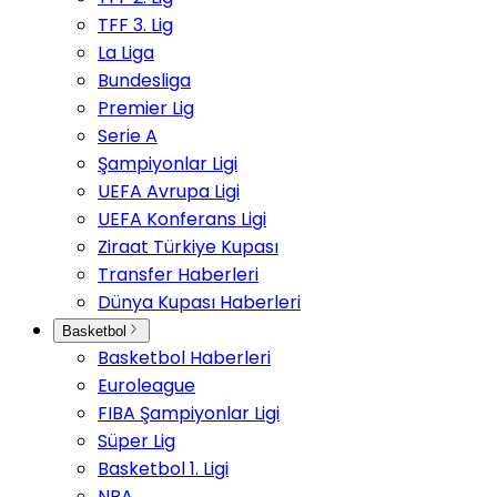
TFF 3. Lig
La Liga
Bundesliga
Premier Lig
Serie A
Şampiyonlar Ligi
UEFA Avrupa Ligi
UEFA Konferans Ligi
Ziraat Türkiye Kupası
Transfer Haberleri
Dünya Kupası Haberleri
Basketbol
Basketbol Haberleri
Euroleague
FIBA Şampiyonlar Ligi
Süper Lig
Basketbol 1. Ligi
NBA