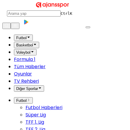
Ctrl
K
Futbol
Basketbol
Voleybol
Formula 1
Tüm Haberler
Oyunlar
TV Rehberi
Diğer Sporlar
Futbol
Futbol Haberleri
Süper Lig
TFF 1. Lig
TFF 2. Lig