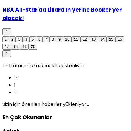
NBA All-Star'da Lillard'ın yerine Booker yer
alacak!
1
2
3
4
5
6
7
8
9
10
11
12
13
14
15
16
17
18
19
20
1
–
11
arasındaki sonuçlar gösteriliyor
1
Sizin için önerilen haberler yükleniyor...
En Çok Okunanlar