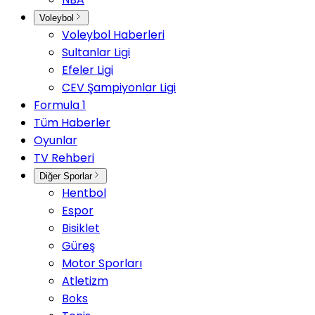
Voleybol
Voleybol Haberleri
Sultanlar Ligi
Efeler Ligi
CEV Şampiyonlar Ligi
Formula 1
Tüm Haberler
Oyunlar
TV Rehberi
Diğer Sporlar
Hentbol
Espor
Bisiklet
Güreş
Motor Sporları
Atletizm
Boks