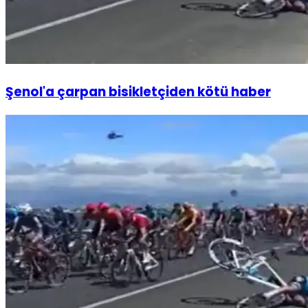
Şenol'a çarpan bisikletçiden kötü haber