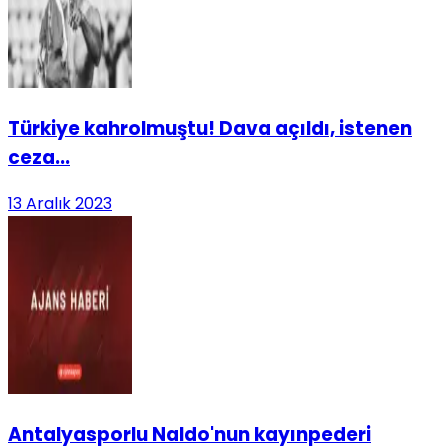
Türkiye kahrolmuştu! Dava açıldı, istenen
ceza...
13 Aralık 2023
Antalyasporlu Naldo'nun kayınpederi