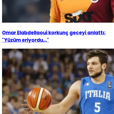
Omar Elabdellaoui korkunç geceyi anlattı:
"Yüzüm eriyordu..."