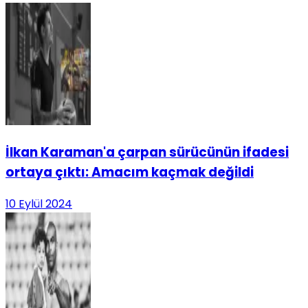
İlkan Karaman'a çarpan sürücünün ifadesi
ortaya çıktı: Amacım kaçmak değildi
10 Eylül 2024