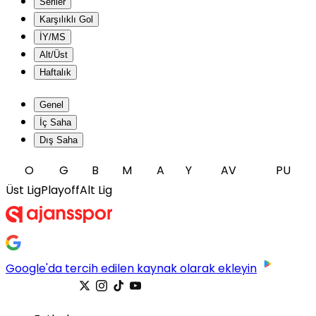
Seriler
Karşılıklı Gol
İY/MS
Alt/Üst
Haftalık
Genel
İç Saha
Dış Saha
O
G
B
M
A
Y
AV
PU
Üst Lig
Playoff
Alt Lig
Google'da tercih edilen kaynak olarak ekleyin