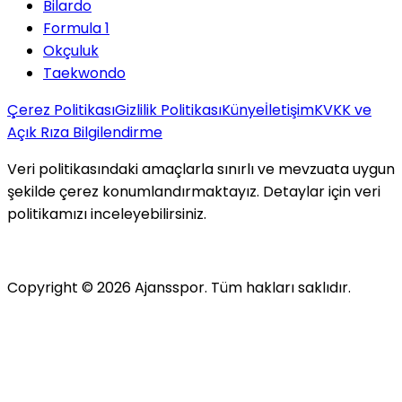
Bilardo
Formula 1
Okçuluk
Taekwondo
Çerez Politikası
Gizlilik Politikası
Künye
İletişim
KVKK ve
Açık Rıza Bilgilendirme
Veri politikasındaki amaçlarla sınırlı ve mevzuata uygun
şekilde çerez konumlandırmaktayız. Detaylar için veri
politikamızı inceleyebilirsiniz.
Copyright ©
2026
Ajansspor. Tüm hakları saklıdır.