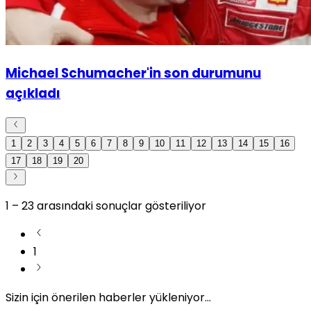
Michael Schumacher'in son durumunu
açıkladı
1
2
3
4
5
6
7
8
9
10
11
12
13
14
15
16
17
18
19
20
1
–
23
arasındaki sonuçlar gösteriliyor
1
Sizin için önerilen haberler yükleniyor...